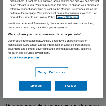
disable them. If trackers are disabled, some content and ads you see may not
perspectief van mensen met een beperking
be as relevant to you. You can resurface this menu to change your choices or
en hun naasten onvoldoende is geborgd in
withdraw consent at any time by clicking the Manage Preferences link on the
bottom of the webpage. Your choices will have effect within our Website. For
dit akkoord.
more details, refer to our Privacy Policy.
Privacy Statement
Would you rather not? Then we only place essential and statistical cookies,
these do not record any data about you as a person
Geen stem in akkoord
We and our partners process data to provide:
Use precise geolocation data. Actively scan device characteristics for
Stijgende kosten en problemen op de
identification. Store and/or access information on a device. Personalised
advertising and content, advertising and content measurement, audience
arbeidsmarkt zijn redenen dat de
research and services development.
gehandicaptenzorg onder druk staat. Dit
List of Partners (vendors)
was de aanleiding voor VGN en ZN om in
februari 2022 een landelijk akkoord voor
Manage Preferences
een transitie naar een duurzame,
toekomstbestendige en betaalbare
Reject All
I Accept
gehandicaptenzorg op te zetten.
De genoemde cliëntenorganisaties kwamen