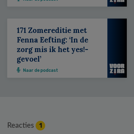
171 Zomereditie met
Fenna Eefting: ‘In de
zorg mis ik het yes!-
gevoel’
Naar de podcast
Reader
Reacties
1
Interactions