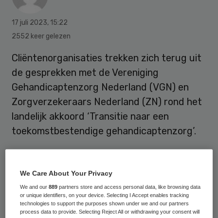
17 juli 2023
,
15:22
2552 keer gelezen
Cliëntenorganisaties trekken zich terug uit
de gesprekken met de Vereniging
Gehandicaptenzorg Nederland (VGN) en
Zorgverzekeraars Nederland (ZN) rond het
landelijk akkoord ‘Transitie naar een
toekomstbestendige gehandicaptenzorg’.
Al langere tijd hameren KansPlus, Helpende
We Care About Your Privacy
Handen, 2CU, Dit Koningskind, EMB
We and our
889
partners store and access personal data, like browsing data
Nederland, LFB, Het LSR, Sien, Per Saldo,
or unique identifiers, on your device. Selecting I Accept enables tracking
technologies to support the purposes shown under we and our partners
Naar-Keuze en
Ieder(in)
erop dat het
process data to provide. Selecting Reject All or withdrawing your consent will