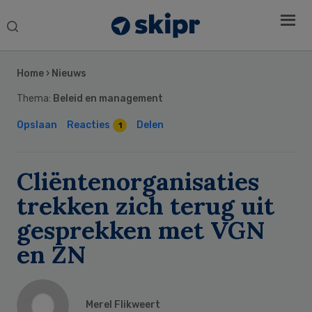
Search
this
Secondary
website
Sidebar
Home
›
Nieuws
Thema:
Beleid en management
Opslaan
Reacties
Delen
1
Cliëntenorganisaties
trekken zich terug uit
gesprekken met VGN
en ZN
Merel Flikweert