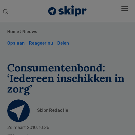
Search
this
Secondary
website
Sidebar
Home
›
Nieuws
Opslaan
Reageer nu
Delen
Consumentenbond:
‘Iedereen inschikken in
zorg’
Skipr Redactie
26 maart 2010
,
10:26