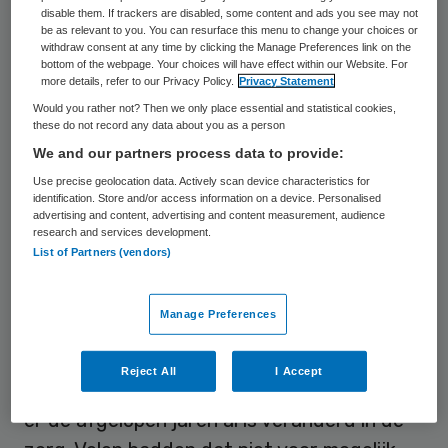
Voorstellen Consumentenbond
disable them. If trackers are disabled, some content and ads you see may not
be as relevant to you. You can resurface this menu to change your choices or
withdraw consent at any time by clicking the Manage Preferences link on the
In de
voorstellen die de Consumentenbond
bottom of the webpage. Your choices will have effect within our Website. For
more details, refer to our Privacy Policy.
Privacy Statement
presenteert, moet iedereen inschikken. De
Would you rather not? Then we only place essential and statistical cookies,
zorg staat bekend als een complexe sector
these do not record any data about you as a person
waar samenwerking en veranderingen
We and our partners process data to provide:
slecht van de grond komen. De vele spelers
Use precise geolocation data. Actively scan device characteristics for
identification. Store and/or access information on a device. Personalised
in het veld zijn vooral geneigd hun eigen
advertising and content, advertising and content measurement, audience
research and services development.
belang te dienen.
Combée
doet een oproep
List of Partners (vendors)
aan partijen als ziekenhuizen, artsen en
verzekeraars boven dat eigenbelang uit te
Manage Preferences
stijgen: “We kunnen niet op oude voet
verdergaan.” Pessimistisch is hij niet over
Reject All
I Accept
de bereidheid om te veranderen. “Kijk wat
er de afgelopen jaren al is veranderd in de