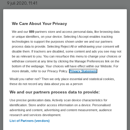
9 juli 2020
,
11:41
1162 keer gelezen
De ledenraad van Coöperatie VGZ heeft
We Care About Your Privacy
Ron Icke benoemd tot lid van de raad van
We and our
889
partners store and access personal data, like browsing data
or unique identifiers, on your device. Selecting I Accept enables tracking
commissarissen (RvC). Hij neemt binnen de
technologies to support the purposes shown under we and our partners
process data to provide. Selecting Reject All or withdrawing your consent will
zeshoofdige rvc daarmee de plaats in die is
disable them. If trackers are disabled, some content and ads you see may not
be as relevant to you. You can resurface this menu to change your choices or
vrijgekomen na het
vertrek van Ingrid
withdraw consent at any time by clicking the Manage Preferences link on the
bottom of the webpage. Your choices will have effect within our Website. For
Thijssen.
more details, refer to our Privacy Policy.
Privacy Statement
Would you rather not? Then we only place essential and statistical cookies,
these do not record any data about you as a person
We and our partners process data to provide:
Use precise geolocation data. Actively scan device characteristics for
Registeraccountant Icke
(63) is een
identification. Store and/or access information on a device. Personalised
ervaren bestuurder en toezichthouder. Hij
advertising and content, advertising and content measurement, audience
research and services development.
werkte onder meer als CFO en CEO van USG
List of Partners (vendors)
People en haar rechtsvoorgangers. Sinds