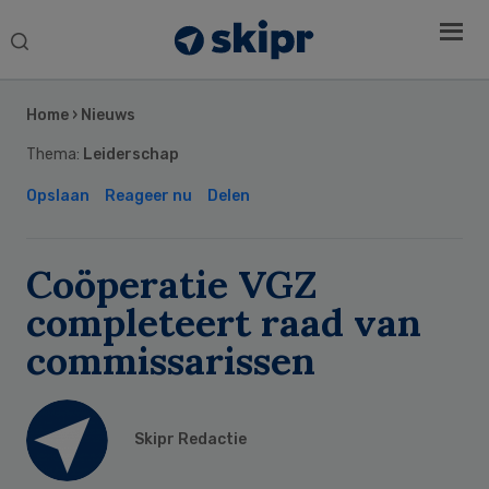
Search
this
Secondary
website
Sidebar
Home
›
Nieuws
Thema:
Leiderschap
Opslaan
Reageer nu
Delen
Coöperatie VGZ
completeert raad van
commissarissen
Skipr Redactie