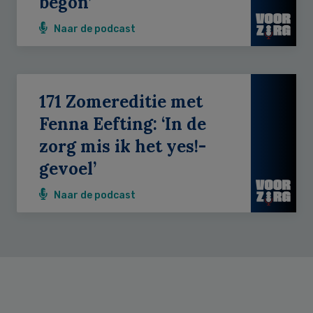
begon’
Naar de podcast
171 Zomereditie met
Fenna Eefting: ‘In de
zorg mis ik het yes!-
gevoel’
Naar de podcast