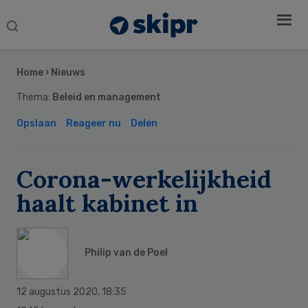
Search
this
Secondary
website
Sidebar
Home
›
Nieuws
Thema:
Beleid en management
Opslaan
Reageer nu
Delen
Corona-werkelijkheid
haalt kabinet in
Philip van de Poel
12 augustus 2020
,
18:35