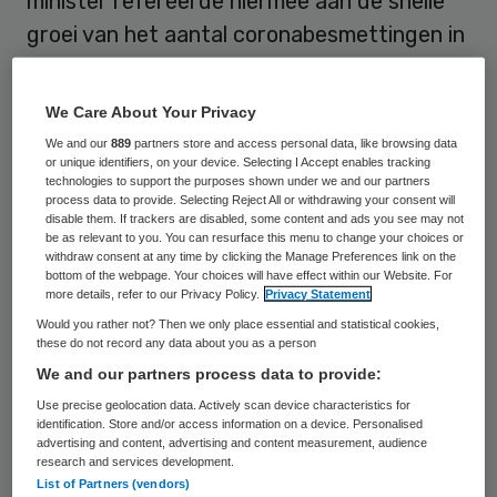
minister refereerde hiermee aan de snelle
groei van het aantal coronabesmettingen in
met name Rotterdam en Amsterdam. De
betrokken GGD’en moesten eind vorige
We Care About Your Privacy
week erkennen dit aantal niet te kunnen
We and our
889
partners store and access personal data, like browsing data
bijbenen en om die reden over te stappen
or unique identifiers, on your device. Selecting I Accept enables tracking
technologies to support the purposes shown under we and our partners
op risico-gestuurd bron en
process data to provide. Selecting Reject All or withdrawing your consent will
disable them. If trackers are disabled, some content and ads you see may not
contactonderzoek. Hieruit vloeit voort dat
be as relevant to you. You can resurface this menu to change your choices or
withdraw consent at any time by clicking the Manage Preferences link on the
de GGD’en een deel van de contacten niet
bottom of the webpage. Your choices will have effect within our Website. For
langer zelf nalopen, maar aan burgers
more details, refer to our Privacy Policy.
Privacy Statement
Would you rather not? Then we only place essential and statistical cookies,
overlaten.
these do not record any data about you as a person
We and our partners process data to provide:
Zelfde aantallen
Use precise geolocation data. Actively scan device characteristics for
identification. Store and/or access information on a device. Personalised
advertising and content, advertising and content measurement, audience
De Kamer toonde zich uiterst kritisch over
research and services development.
List of Partners (vendors)
de gang van zaken. Eind mei beloofde het