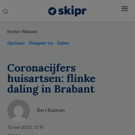
Search
this
Secondary
website
Sidebar
Home
›
Nieuws
Opslaan
Reageer nu
Delen
Coronacijfers
huisartsen: flinke
daling in Brabant
Bert Bukman
15 mei 2020
,
13:19