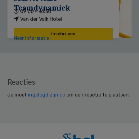
Teamdynamiek
09:00 - 16:30
Van der Valk Hotel
Inschrijven
Meer informatie
Reader
Reacties
Interactions
Je moet
ingelogd zijn op
om een reactie te plaatsen.