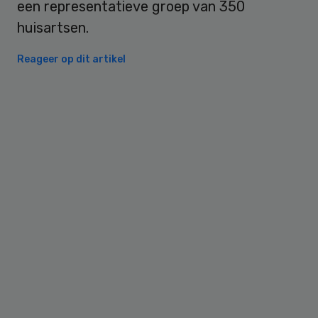
een representatieve groep van 350
huisartsen.
Reageer op dit artikel
Primary
Sidebar