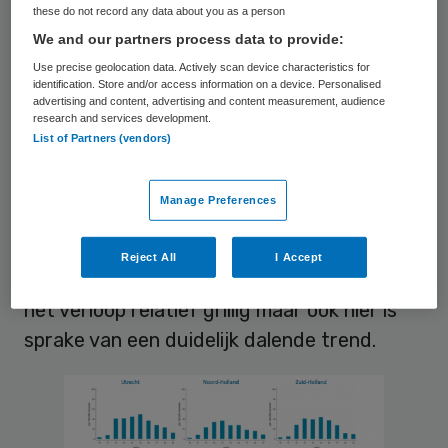
these do not record any data about you as a person
We and our partners process data to provide:
Use precise geolocation data. Actively scan device characteristics for
identification. Store and/or access information on a device. Personalised
advertising and content, advertising and content measurement, audience
research and services development.
List of Partners (vendors)
In alle provincies daalt het aantal covid-
Manage Preferences
patiënten bij de huisarts, gemeten over een
periode van enkele weken, maar in Brabant
Reject All
I Accept
is deze daling opvallend sterk. In Limburg is
het verloop relatief grillig maar ook hier is
sprake van een duidelijk dalende trend.