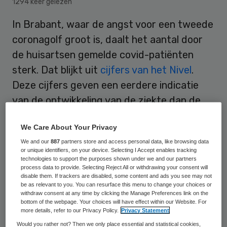
1294 keer gelezen
In Brabant, waar de angst voor een tweede
coronagolf groot is, daalt het aantal door
de huisartsen gemelde covid-patiënten
sterk. Dat blijkt uit
cijfers van het Nivel
.
Deze cijfers geven een eerdere indicatie
van de ontwikkeling van de ziekte dan de
cijfers van het RIVM van bijvoorbeeld
We Care About Your Privacy
ziekenhuisopnames.
We and our
887
partners store and access personal data, like browsing data
or unique identifiers, on your device. Selecting I Accept enables tracking
technologies to support the purposes shown under we and our partners
Ook over heel Nederland daalt het aantal
process data to provide. Selecting Reject All or withdrawing your consent will
disable them. If trackers are disabled, some content and ads you see may not
patiënten, zowel bij de klinisch bevestigde
be as relevant to you. You can resurface this menu to change your choices or
withdraw consent at any time by clicking the Manage Preferences link on the
gevallen van covid-19 als bij de serieuze
bottom of the webpage. Your choices will have effect within our Website. For
verdenkingen van deze ziekte.
more details, refer to our Privacy Policy.
Privacy Statement
Would you rather not? Then we only place essential and statistical cookies,