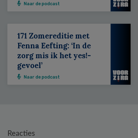
Naar de podcast
171 Zomereditie met
Fenna Eefting: ‘In de
zorg mis ik het yes!-
gevoel’
Naar de podcast
Reader
Reacties