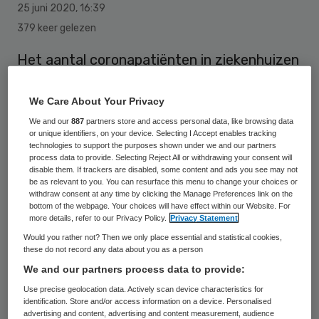
25 juni 2020
,
16:39
379 keer gelezen
Het aantal coronapatiënten in ziekenhuizen
blijft dalen. Op dit moment behandelen de
ziekenhuizen 227 mensen met Covid-19, de
We Care About Your Privacy
ziekte die wordt veroorzaakt door het
We and our
887
partners store and access personal data, like browsing data
or unique identifiers, on your device. Selecting I Accept enables tracking
virus. Dat zijn er 19 minder dan op
technologies to support the purposes shown under we and our partners
process data to provide. Selecting Reject All or withdrawing your consent will
woensdag. Het is het laagste aantal in
disable them. If trackers are disabled, some content and ads you see may not
be as relevant to you. You can resurface this menu to change your choices or
maanden. Ook op de intensive cares daalde
withdraw consent at any time by clicking the Manage Preferences link on the
het aantal patiënten, zodat er meer plek
bottom of the webpage. Your choices will have effect within our Website. For
more details, refer to our Privacy Policy.
Privacy Statement
komt voor reguliere zorg.
Would you rather not? Then we only place essential and statistical cookies,
these do not record any data about you as a person
We and our partners process data to provide:
Vergeleken met precies een week geleden
Use precise geolocation data. Actively scan device characteristics for
liggen er 101 coronapatiënten minder in
identification. Store and/or access information on a device. Personalised
advertising and content, advertising and content measurement, audience