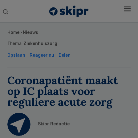
Search
this
Secondary
website
Sidebar
Home
›
Nieuws
Thema:
Ziekenhuiszorg
Opslaan
Reageer nu
Delen
Coronapatiënt maakt
op IC plaats voor
reguliere acute zorg
Skipr Redactie