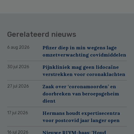
Gerelateerd nieuws
Pfizer diep in min wegens lage
6 aug 2026
omzetverwachting covidmiddelen
Pijnkliniek mag geen lidocaïne
30 jul 2026
verstrekken voor coronaklachten
Zaak over ‘coronamoorden’ en
27 jul 2026
doorbreken van beroepsgeheim
dient
Hermans houdt expertisecentra
17 jul 2026
voor postcovid jaar langer open
Nieuwe RIVM-baas: 'Houd
16 jul 2026