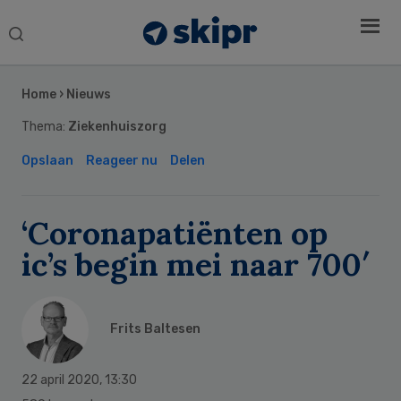
Search
this
Secondary
website
Sidebar
Home
›
Nieuws
Thema:
Ziekenhuiszorg
Opslaan
Reageer nu
Delen
‘Coronapatiënten op
ic’s begin mei naar 700′
Frits Baltesen
22 april 2020
,
13:30