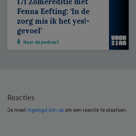
171 Zomereditie met
Fenna Eefting: ‘In de
zorg mis ik het yes!-
gevoel’
Naar de podcast
Reader
Reacties
Interactions
Je moet
ingelogd zijn op
om een reactie te plaatsen.