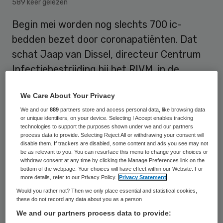
589 keer gelezen
Begin mei worden nog slechts 700 ic-
bedden bezet door coronapatiënten. Dat
schat Jaap van Dissel, directeur Centrum
Infectiebestrijding bij het RIVM, in de
technische briefing voor de Tweede Kamer.
We Care About Your Privacy
Dinsdag lagen er nog 1087 coronapatiënten
We and our
889
partners store and access personal data, like browsing data
op de ic’s.
or unique identifiers, on your device. Selecting I Accept enables tracking
technologies to support the purposes shown under we and our partners
process data to provide. Selecting Reject All or withdrawing your consent will
disable them. If trackers are disabled, some content and ads you see may not
Zonder overheidsmaatregelen zou de vraag
be as relevant to you. You can resurface this menu to change your choices or
withdraw consent at any time by clicking the Manage Preferences link on the
naar ic-bedden op het piekmoment 24.000
bottom of the webpage. Your choices will have effect within our Website. For
zijn geweest, liet Van Dissel weten: tien
more details, refer to our Privacy Policy.
Privacy Statement
keer zoveel als de maximum-capaciteit in
Would you rather not? Then we only place essential and statistical cookies,
these do not record any data about you as a person
Nederland.
We and our partners process data to provide: