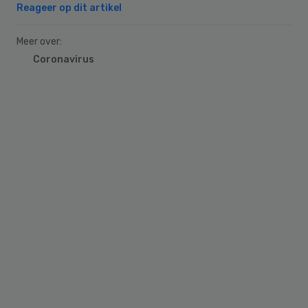
Reageer op dit artikel
Meer over:
Coronavirus
Primary
Sidebar