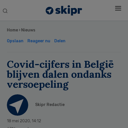
Search
this
Secondary
website
Sidebar
Home
›
Nieuws
Opslaan
Reageer nu
Delen
Covid-cijfers in België
blijven dalen ondanks
versoepeling
Skipr Redactie
18 mei 2020
,
14:12