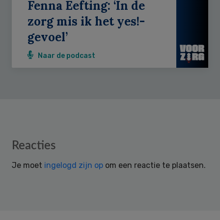
Fenna Eefting: ‘In de
zorg mis ik het yes!-
gevoel’
Naar de podcast
Reader
Reacties
Interactions
Je moet
ingelogd zijn op
om een reactie te plaatsen.