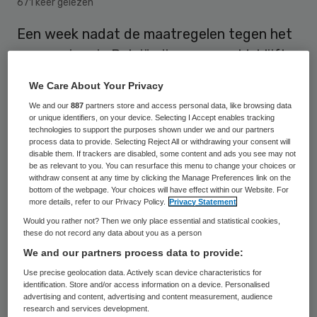
671 keer gelezen
Een week nadat de maatregelen tegen het
coronavirus in België zijn versoepeld, blijft
het aantal nieuwe besmettingen dalen. Ook
We Care About Your Privacy
de opnames en het aantal coronadoden
We and our
887
partners store and access personal data, like browsing data
lopen sterk terug.
or unique identifiers, on your device. Selecting I Accept enables tracking
technologies to support the purposes shown under we and our partners
process data to provide. Selecting Reject All or withdrawing your consent will
disable them. If trackers are disabled, some content and ads you see may not
Epidemioloog Yves Van Laethem sprak
be as relevant to you. You can resurface this menu to change your choices or
withdraw consent at any time by clicking the Manage Preferences link on the
maandag op de dagelijkse persconferentie
bottom of the webpage. Your choices will have effect within our Website. For
more details, refer to our Privacy Policy.
Privacy Statement
van het crisiscentrum van ‘zeer gunstige
Would you rather not? Then we only place essential and statistical cookies,
cijfers’, aldus
de Volkskrant
.
these do not record any data about you as a person
We and our partners process data to provide:
De afgelopen 24 uur werden 43 nieuwe
Use precise geolocation data. Actively scan device characteristics for
patiënten opgenomen, waarmee er in totaal
identification. Store and/or access information on a device. Personalised
advertising and content, advertising and content measurement, audience
1.614 in een ziekenhuis liggen. Het aantal
research and services development.