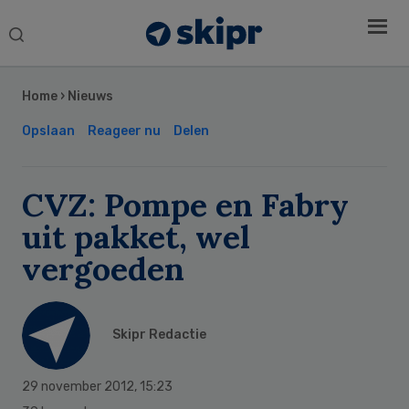
Search
this
Secondary
website
Sidebar
Home
›
Nieuws
Opslaan
Reageer nu
Delen
CVZ: Pompe en Fabry
uit pakket, wel
vergoeden
Skipr Redactie
29 november 2012
,
15:23