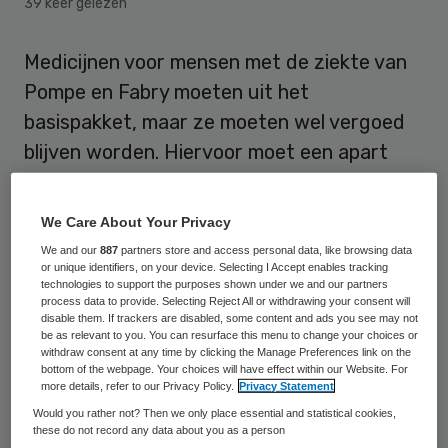
39 keer gelezen
Medicijnen voor mensen met de ziekte van
Pompe en Fabry moeten uit het
basispakket, maar ze moeten wel vergoed
blijven worden. Hiervoor moet een apart
fonds komen. Patiënten die de medicijnen
krijgen, worden dan nauwgezet gevolgd om
We Care About Your Privacy
na te gaan of de medicijnen werken. Werken
We and our
887
partners store and access personal data, like browsing data
ze niet, dan worden ze niet meer vergoed.
or unique identifiers, on your device. Selecting I Accept enables tracking
technologies to support the purposes shown under we and our partners
process data to provide. Selecting Reject All or withdrawing your consent will
Dat schrijft het College voor
disable them. If trackers are disabled, some content and ads you see may not
be as relevant to you. You can resurface this menu to change your choices or
zorgverzekeringen (CVZ) in zijn definitieve
withdraw consent at any time by clicking the Manage Preferences link on the
bottom of the webpage. Your choices will have effect within our Website. For
advies over de kwestie aan minister Edith
more details, refer to our Privacy Policy.
Privacy Statement
Schippers van Volksgezondheid.
Would you rather not? Then we only place essential and statistical cookies,
these do not record any data about you as a person