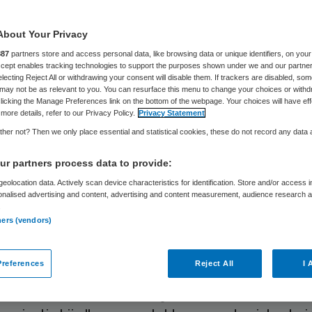
Skipr Redactie
7 december 2021
,
17:11
13958 keer gelezen
About Your Privacy
tNederland heeft de vijftig best gewaardeerde
887
partners store and access personal data, like browsing data or unique identifiers, on your
Accept enables tracking technologies to support the purposes shown under we and our partne
llingen bekendgemaakt. Per sector is een top tie
electing Reject All or withdrawing your consent will disable them. If trackers are disabled, so
may not be as relevant to you. You can resurface this menu to change your choices or withd
erd van zorgaanbieders in de ziekenhuis-, thuis-,
licking the Manage Preferences link on the bottom of the webpage. Your choices will have eff
more details, refer to our Privacy Policy.
Privacy Statement
uiszorg, fysiotherapie en zorg van klinieken.
her not? Then we only place essential and statistical cookies, these do not record any data
r partners process data to provide:
aartNederland
kunnen patiënten en cliënten hun
eolocation data. Actively scan device characteristics for identification. Store and/or access 
ng uitspreken voor zorgaanbieders. Elk verpleegh
onalised advertising and content, advertising and content measurement, audience research 
nisatie in de wijkverpleging die tussen 1 januari en
.
ners (vendors)
 2021 dertig of meer waarderingen kreeg, deed
ch mee voor de top 50. Dat gold ook voor elk zie
references
Reject All
I 
liniek met honderd of meer waarderingen. Om aan 
 komen, zijn de waarderingen van de verschillende