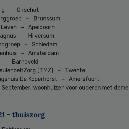
rg – Oirschot
Zorggroep – Brunssum
s Leven – Apeldoorn
agnus – Hilversum
andgroep – Schiedam
tenhuis – Amsterdam
s – Barneveld
MeulenbeltZorg (TMZ) – Twente
ngshuis De Koperhorst – Amersfoort
j September, woonhuizen voor ouderen met dem
1 – thuiszorg