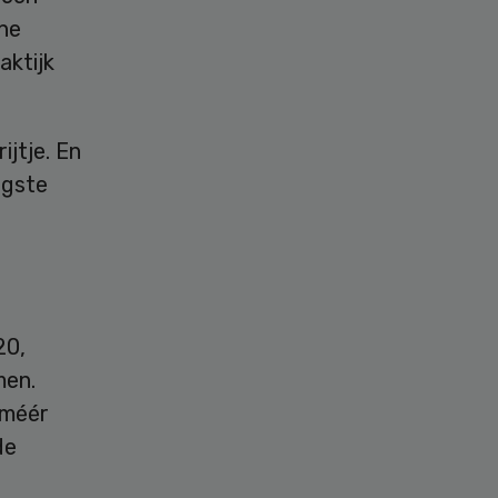
ne
aktijk
ijtje. En
ogste
20,
men.
 méér
de