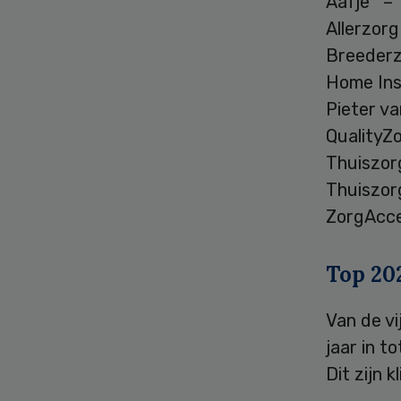
Aafje –
Allerzo
Breederz
Home In
Pieter v
Quality
Thuiszor
Thuiszor
ZorgAcc
Top 202
Van de vi
jaar in t
Dit zijn 