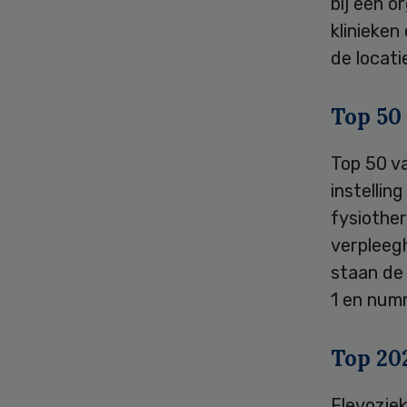
bij een o
klinieke
de locati
Top 50
Top 50 v
instellin
fysiother
verpleegh
staan de 
1 en numm
Top 20
Flevozie