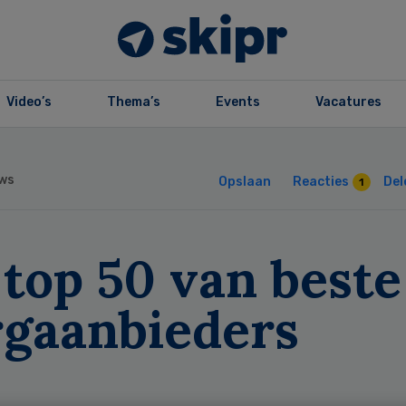
Video’s
Thema’s
Events
Vacatures
ws
Opslaan
Reacties
Del
1
top 50 van beste
rgaanbieders