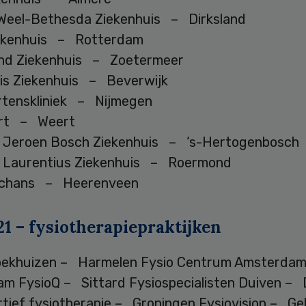
Weel-Bethesda Ziekenhuis – Dirksland
iekenhuis – Rotterdam
nd Ziekenhuis – Zoetermeer
is Ziekenhuis – Beverwijk
rtenskliniek – Nijmegen
rt – Weert
g Jeroen Bosch Ziekenhuis – ‘s-Hertogenbosch
g Laurentius Ziekenhuis – Roermond
schans – Heerenveen
1 – fysiotherapiepraktijken
oekhuizen – Harmelen Fysio Centrum Amsterda
m FysioQ – Sittard Fysiospecialisten Duiven – 
rtief fysiotherapie – Groningen Fysiovision – Ge