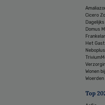
Amaliazo
Cicero 
Dagelijk
Domus M
Frankel
Het Gas
Neboplu
Trivium
Verzorgi
Wonen bi
Woerden
Top 202