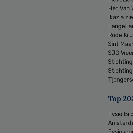
Het Van 
Ikazia z
LangeLa
Rode Kru
Sint Maa
SJG Wee
Stichtin
Stichtin
Tjonger
Top 202
Fysio Br
Amsterda
Fysiospo