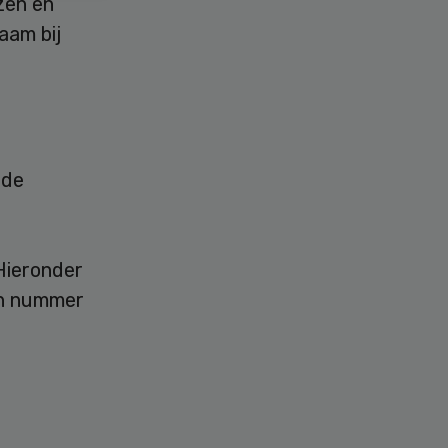
izen en
aam bij
rde
 Hieronder
een nummer