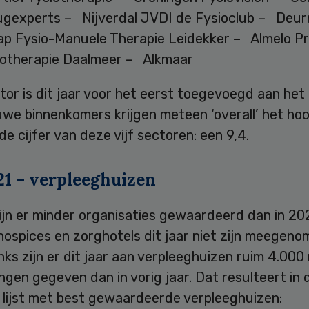
ugexperts – Nijverdal JVDI de Fysioclub – Deur
p Fysio-Manuele Therapie Leidekker – Almelo Pr
iotherapie Daalmeer – Alkmaar
or is dit jaar voor het eerst toegevoegd aan het r
uwe binnenkomers krijgen meteen ‘overall’ het ho
e cijfer van deze vijf sectoren: een 9,4.
21 – verpleeghuizen
ijn er minder organisaties gewaardeerd dan in 20
ospices en zorghotels dit jaar niet zijn meegeno
s zijn er dit jaar aan verpleeghuizen ruim 4.000
gen gegeven dan in vorig jaar. Dat resulteert in 
 lijst met best gewaardeerde verpleeghuizen: