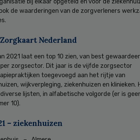
rganisatie bij elkaar opgeteld en voor de ziekenhu
n ook de waarderingen van de zorgverleners werkz
es.
 Zorgkaart Nederland
an 2021 laat een top 10 zien, van best gewaardee
g per zorgsector. Dit jaar is de vijfde zorgsector
apiepraktijken toegevoegd aan het rijtje van
uizen, wijkverpleging, ziekenhuizen en klinieken.
diverse lijsten, in alfabetische volgorde (er is g
er 10).
21 – ziekenhuizen
kenhuis – Almere