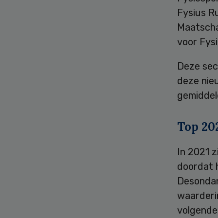
Fysius R
Maatscha
voor Fys
Deze sect
deze nie
gemiddeld
Top 20
In 2021 z
doordat h
Desondank
waarderin
volgende