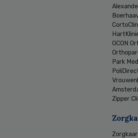
Alexande
Boerhaa
CortoClin
HartKlin
OCON Ort
Orthopar
Park Med
PoliDire
Vrouwenkl
Amsterd
Zipper C
Zorgka
Zorgkaar