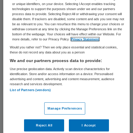
134 keer gelezen
or unique identifiers, on your device. Selecting I Accept enables tracking
technologies to support the purposes shown under we and our partners
process data to provide. Selecting Reject All or withdrawing your consent will
Een deel van zorgcentrum Anholt in Assen is
disable them. If trackers are disabled, some content and ads you see may not
be as relevant to you. You can resurface this menu to change your choices or
donderdagochtend ontruimd omdat er
withdraw consent at any time by clicking the Manage Preferences link on the
bottom of the webpage. Your choices will have effect within our Website. For
brand was uitgebroken op de eerste
more details, refer to our Privacy Policy.
Privacy Statement
verdieping. Die ontstond in een scootmobiel.
Would you rather not? Then we only place essential and statistical cookies,
these do not record any data about you as a person
Drie mensen hebben rook ingeademd. De
We and our partners process data to provide:
hulpdiensten zijn met ambulances ter
Use precise geolocation data. Actively scan device characteristics for
plaatse.
identification. Store and/or access information on a device. Personalised
advertising and content, advertising and content measurement, audience
research and services development.
Ongeveer twintig mensen moesten als
List of Partners (vendors)
gevolg van de brand worden geëvacueerd.
De brandweer heeft de brand snel geblust.
Manage Preferences
(ANP)
Reject All
I Accept
Reageer op dit artikel