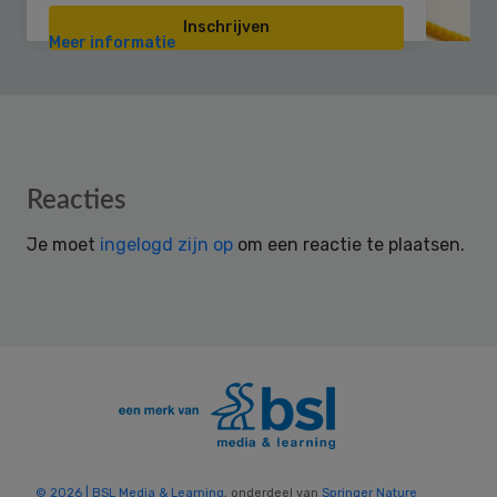
Inschrijven
Meer informatie
Reader
Reacties
Interactions
Je moet
ingelogd zijn op
om een reactie te plaatsen.
© 2026 | BSL Media & Learning
, onderdeel van
Springer Nature