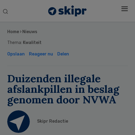
Search
this
Secondary
website
Sidebar
Home
›
Nieuws
Thema:
Kwaliteit
Opslaan
Reageer nu
Delen
Duizenden illegale
afslankpillen in beslag
genomen door NVWA
Skipr Redactie