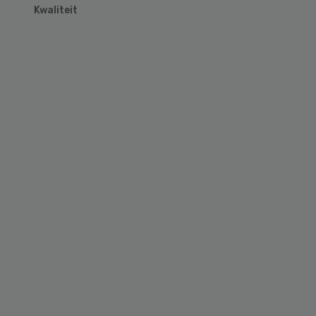
Kwaliteit
Primary
Sidebar