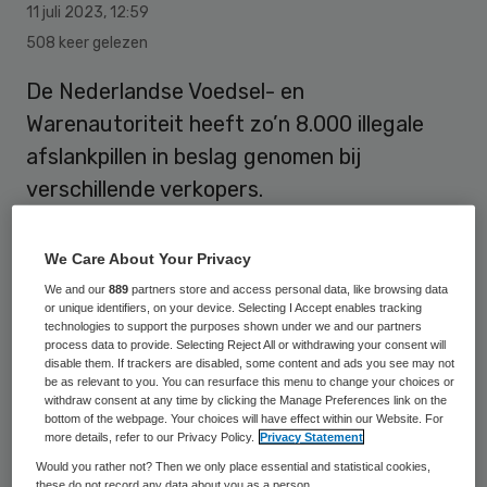
11 juli 2023
,
12:59
508 keer gelezen
De Nederlandse Voedsel- en
Warenautoriteit heeft zo’n 8.000 illegale
afslankpillen in beslag genomen bij
verschillende verkopers.
We Care About Your Privacy
Dat gebeurde tijdens een actieweek
We and our
889
partners store and access personal data, like browsing data
gericht op de handel in deze pillen.
or unique identifiers, on your device. Selecting I Accept enables tracking
technologies to support the purposes shown under we and our partners
process data to provide. Selecting Reject All or withdrawing your consent will
De pillen worden onder andere verkocht
disable them. If trackers are disabled, some content and ads you see may not
onder de naam Iomax, maar ze worden ook
be as relevant to you. You can resurface this menu to change your choices or
withdraw consent at any time by clicking the Manage Preferences link on the
onder andere namen aangeboden als
bottom of the webpage. Your choices will have effect within our Website. For
more details, refer to our Privacy Policy.
Privacy Statement
zogeheten ‘fatburners’. Uit tests blijkt dat
Would you rather not? Then we only place essential and statistical cookies,
de aangetroffen capsules en tabletten de
these do not record any data about you as a person