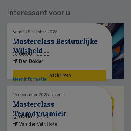
Interessant voor u
Vanaf 28 oktober 2025
Masterclass Bestuurlijke
Wijsheid
00:00 - 00:00
Den Dolder
Inschrijven
Meer informatie
16 december 2025, Utrecht
Masterclass
Teamdynamiek
09:00 - 16:30
Van der Valk Hotel