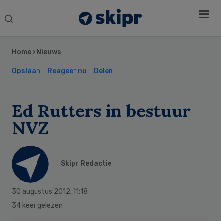
Search
this
Secondary
website
Sidebar
Home
›
Nieuws
Opslaan
Reageer nu
Delen
Ed Rutters in bestuur
NVZ
Skipr Redactie
30 augustus 2012
,
11:18
34 keer gelezen