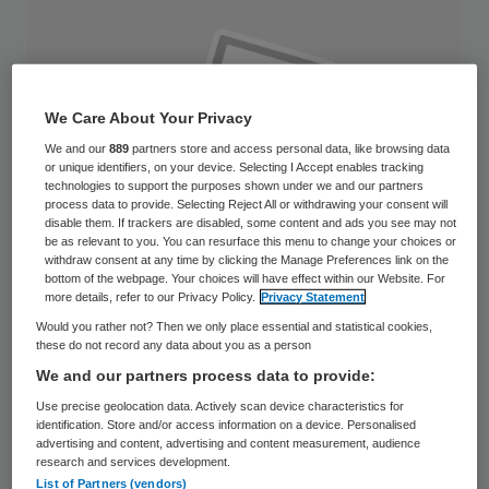
We Care About Your Privacy
We and our
889
partners store and access personal data, like browsing data
or unique identifiers, on your device. Selecting I Accept enables tracking
technologies to support the purposes shown under we and our partners
process data to provide. Selecting Reject All or withdrawing your consent will
disable them. If trackers are disabled, some content and ads you see may not
be as relevant to you. You can resurface this menu to change your choices or
withdraw consent at any time by clicking the Manage Preferences link on the
bottom of the webpage. Your choices will have effect within our Website. For
more details, refer to our Privacy Policy.
Privacy Statement
Would you rather not? Then we only place essential and statistical cookies,
these do not record any data about you as a person
Ed Rutters, voorzitter raad van bestuur
We and our partners process data to provide:
van de St. Anna Zorggroep, treedt per 1
Use precise geolocation data. Actively scan device characteristics for
september toe tot het bestuur van de NVZ
identification. Store and/or access information on a device. Personalised
advertising and content, advertising and content measurement, audience
Vereniging van Ziekenhuizen. Hij wordt
research and services development.
List of Partners (vendors)