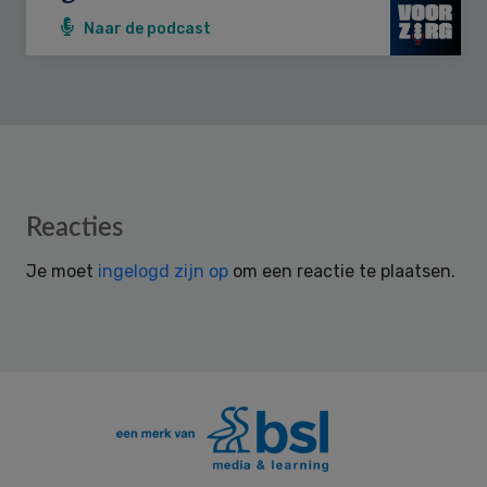
Naar de podcast
Reader
Reacties
Interactions
Je moet
ingelogd zijn op
om een reactie te plaatsen.