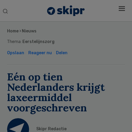
Search
this
Secondary
website
Sidebar
Home
›
Nieuws
Thema:
Eerstelijnszorg
Opslaan
Reageer nu
Delen
Eén op tien
Nederlanders krijgt
laxeermiddel
voorgeschreven
Skipr Redactie