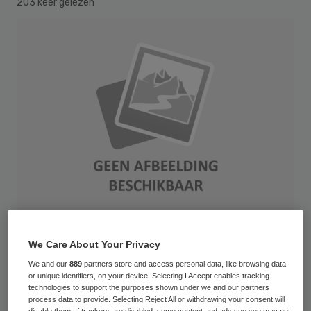
203 keer gelezen
We Care About Your Privacy
Digital and mobile healthcare concept with hand holding smart phone
We and our
889
partners store and access personal data, like browsing data
or unique identifiers, on your device. Selecting I Accept enables tracking
Ggz-cliënten zijn veel enthousiaster over e-
technologies to support the purposes shown under we and our partners
health dan professionals veronderstellen.
process data to provide. Selecting Reject All or withdrawing your consent will
disable them. If trackers are disabled, some content and ads you see may not