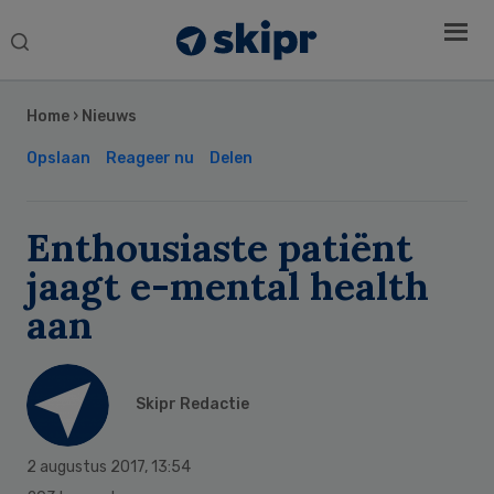
Search
this
Secondary
website
Sidebar
Home
›
Nieuws
Opslaan
Reageer nu
Delen
Enthousiaste patiënt
jaagt e-mental health
aan
Skipr Redactie
2 augustus 2017
,
13:54