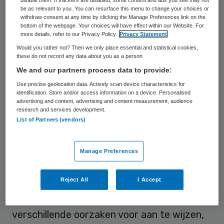
Dit enthousiasme zou dan ook breder
be as relevant to you. You can resurface this menu to change your choices or
withdraw consent at any time by clicking the Manage Preferences link on the
kunnen worden ingezet om de
bottom of the webpage. Your choices will have effect within our Website. For
more details, refer to our Privacy Policy.
Privacy Statement
implementatie van digitale
Would you rather not? Then we only place essential and statistical cookies,
behandelmethoden tot een succes te
these do not record any data about you as a person
maken.
We and our partners process data to provide:
Use precise geolocation data. Actively scan device characteristics for
Dat constateert Jeroen de Sitter die voor
identification. Store and/or access information on a device. Personalised
advertising and content, advertising and content measurement, audience
organisatieadviesbureau P5COM onderzoek
research and services development.
List of Partners (vendors)
deed naar succes- en faalfactoren bij
implementatie van e-mental health in de
Manage Preferences
ggz.
Deze implementatie blijkt vooralsnog
Reject All
I Accept
weerbarstig. Zestig tot zeventig procent
van alle e-health-trajecten falen. Daar zijn
verschillende oorzaken voor aan te wijzen,