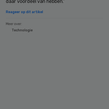
daar voordeel van hebben.”
Reageer op dit artikel
Meer over:
Technologie
Primary
Sidebar