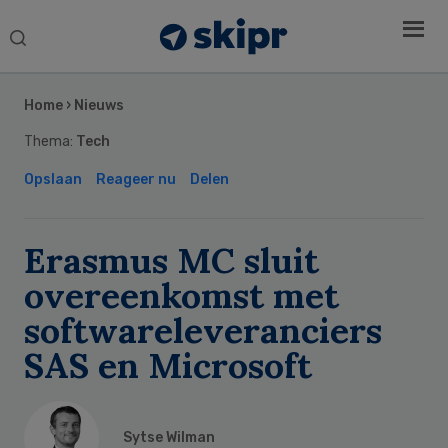
Search
this
Secondary
website
Sidebar
Home
›
Nieuws
Thema:
Tech
Opslaan
Reageer nu
Delen
Erasmus MC sluit
overeenkomst met
softwareleveranciers
SAS en Microsoft
Sytse Wilman