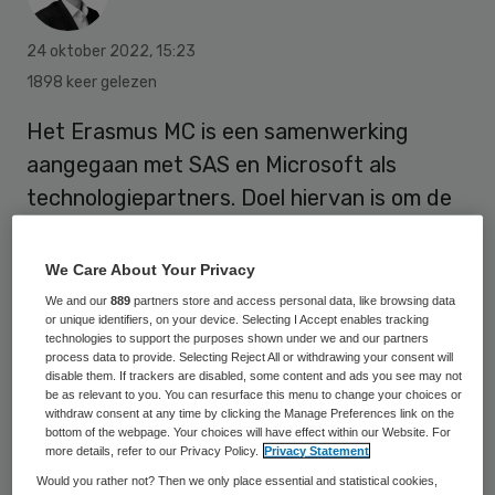
24 oktober 2022
,
15:23
1898 keer gelezen
Het Erasmus MC is een samenwerking
aangegaan met SAS en Microsoft als
technologiepartners. Doel hiervan is om de
toepassing van data en analytics in het
ziekenhuis de komende jaren te realiseren.
We Care About Your Privacy
We and our
889
partners store and access personal data, like browsing data
or unique identifiers, on your device. Selecting I Accept enables tracking
De drie samenwerkende partijen willen “de
technologies to support the purposes shown under we and our partners
process data to provide. Selecting Reject All or withdrawing your consent will
brug slaan van innovatie naar
disable them. If trackers are disabled, some content and ads you see may not
be as relevant to you. You can resurface this menu to change your choices or
implementatie”. Ze gaan ziekenhuisbreed
withdraw consent at any time by clicking the Manage Preferences link on the
bottom of the webpage. Your choices will have effect within our Website. For
datagedreven toepassingen ontwikkelen,
more details, refer to our Privacy Policy.
Privacy Statement
implementeren en monitoren. Dat moet de
Would you rather not? Then we only place essential and statistical cookies,