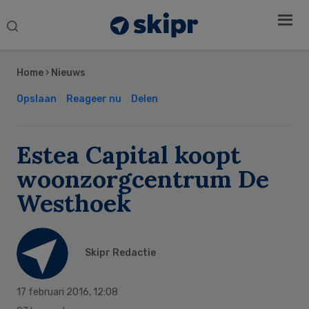
Search
this
Secondary
website
Sidebar
Home
›
Nieuws
Opslaan
Reageer nu
Delen
Estea Capital koopt
woonzorgcentrum De
Westhoek
Skipr Redactie
17 februari 2016
,
12:08