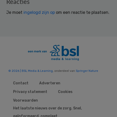
Reader
Reacties
Interactions
Je moet
ingelogd zijn op
om een reactie te plaatsen.
© 2026 | BSL Media & Learning
, onderdeel van
Springer Nature
Contact
Adverteren
Privacy statement
Cookies
Voorwaarden
Het laatste nieuws over de zorg. Snel,
geïnformeerd, compleet