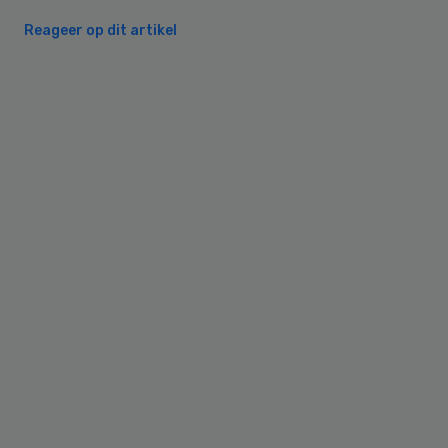
Reageer op dit artikel
Primary
Sidebar