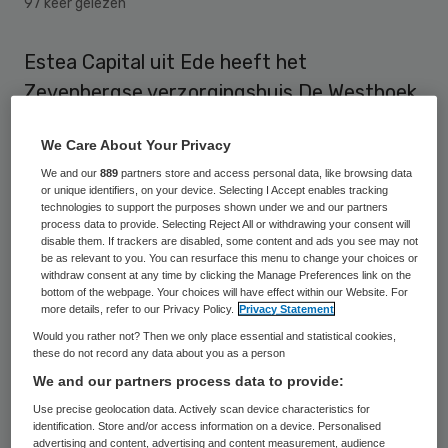
97 keer gelezen
Estea Capital uit Ede heeft het
Zevenbergse verzorgingshuis De Westhoek
gekocht. Het bedrijf gaat het huis
We Care About Your Privacy
verbouwen tot een woonzorgcentrum, dat
We and our
889
partners store and access personal data, like browsing data
aansluit op de vraag naar nieuwe vormen
or unique identifiers, on your device. Selecting I Accept enables tracking
van wonen en zorg. Met de verkoop en
technologies to support the purposes shown under we and our partners
process data to provide. Selecting Reject All or withdrawing your consent will
renovatie van De Westhoek is een bedrag
disable them. If trackers are disabled, some content and ads you see may not
be as relevant to you. You can resurface this menu to change your choices or
van circa 10 miljoen euro gemoeid.
withdraw consent at any time by clicking the Manage Preferences link on the
bottom of the webpage. Your choices will have effect within our Website. For
more details, refer to our Privacy Policy.
Privacy Statement
De voormalige eigenaar, Stichting
Would you rather not? Then we only place essential and statistical cookies,
Hervormd Rusthuis Zevenbergen, zag zich
these do not record any data about you as a person
door de regelgeving rond het scheiden van
We and our partners process data to provide:
wonen en zorg genoodzaakt het
Use precise geolocation data. Actively scan device characteristics for
identification. Store and/or access information on a device. Personalised
verzorgingshuis te sluiten en te renoveren
advertising and content, advertising and content measurement, audience