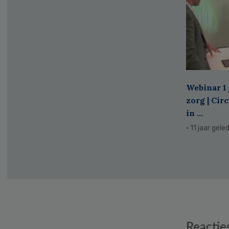
Webinar 1 
zorg | Cir
in ...
· 11 jaar gele
Reader
Reactie