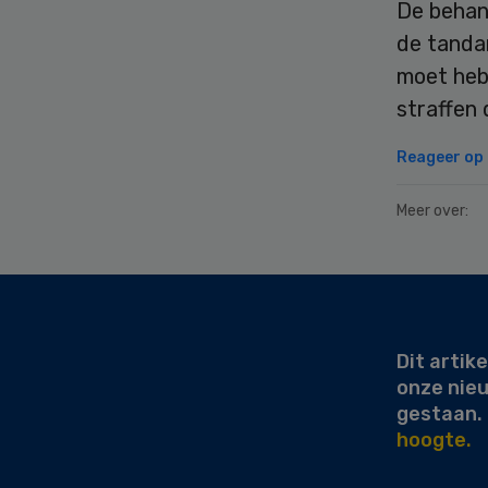
De behand
de tandar
moet hebb
straffen 
Reageer op d
Meer over:
Secondary
Sidebar
Dit artike
onze nie
gestaan.
hoogte.