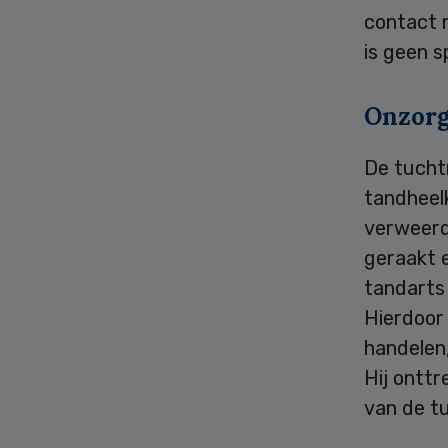
contact 
is geen 
Onzorg
De tuchtr
tandheel
verweerde
geraakt e
tandarts 
Hierdoor 
handelen
Hij onttr
van de t