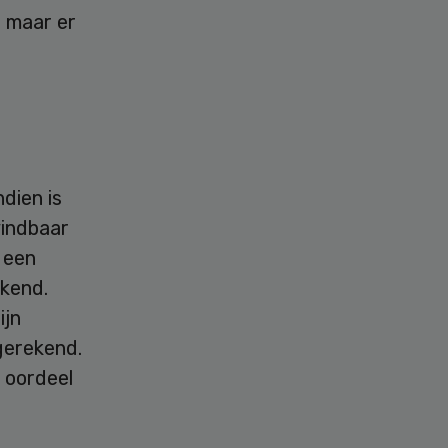
, maar er
dien is
vindbaar
 een
ekend.
ijn
gerekend.
t oordeel