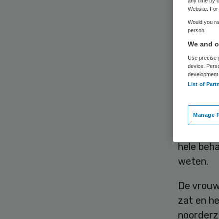
any time by c
Website. For 
Would you rat
person
We and ou
Use precise g
device. Pers
Het Regi
development
List of Part
tandarts 
ingrijpen
uitgevoer
Manage P
onderzoch
hele beh
weten.
De vrouw
zat en he
noorderz