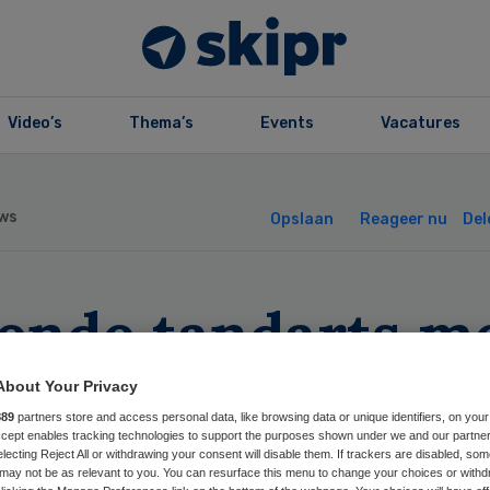
Video’s
Thema’s
Events
Vacatures
ws
Opslaan
Reageer nu
Del
lende tandarts m
orderzon
About Your Privacy
889
partners store and access personal data, like browsing data or unique identifiers, on your
rtrokken
Accept enables tracking technologies to support the purposes shown under we and our partne
electing Reject All or withdrawing your consent will disable them. If trackers are disabled, so
may not be as relevant to you. You can resurface this menu to change your choices or withd