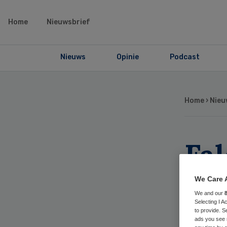
Home
Nieuwsbrief
Nieuws
Opinie
Podcast
Home
›
Nieu
Fa
no
We Care 
We and our
ve
Selecting I 
to provide. S
ads you see 