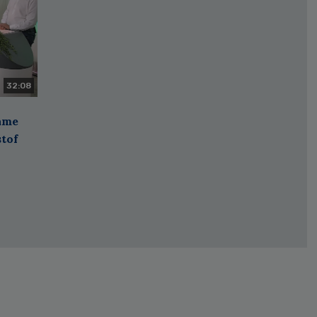
32:08
zame
stof