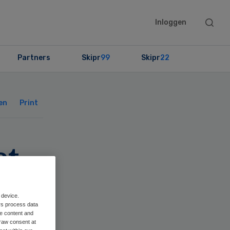
Searc
Inloggen
this
websit
Partners
Skipr
99
Skipr
22
Primary
Sidebar
en
Print
et
 device.
rs process data
me content and
raw consent at