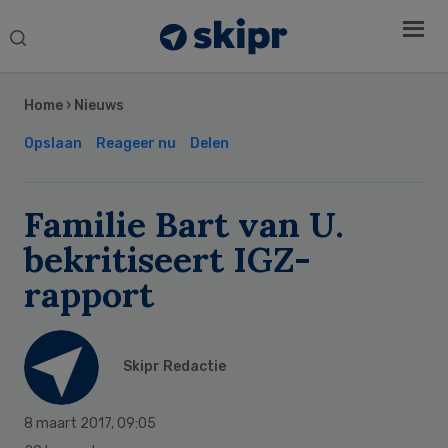
Search
this
Secondary
website
Sidebar
Home
›
Nieuws
Opslaan
Reageer nu
Delen
Familie Bart van U.
bekritiseert IGZ-
rapport
Skipr Redactie
8 maart 2017
,
09:05