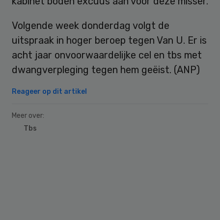
kabinet boden excuus aan voor deze misser.
Volgende week donderdag volgt de
uitspraak in hoger beroep tegen Van U. Er is
acht jaar onvoorwaardelijke cel en tbs met
dwangverpleging tegen hem geëist. (ANP)
Reageer op dit artikel
Meer over:
Tbs
Primary
Sidebar