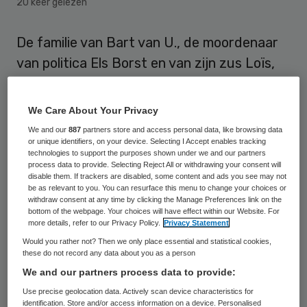
20 keer gelezen
De familie van Bart van U., de moordenaar
van politica Els Borst en van zijn zus Loïs,
heeft een “wrange nasmaak”
overgehouden aan het dinsdag verschenen
We Care About Your Privacy
rapport van de Inspectie voor de
We and our
887
partners store and access personal data, like browsing data
or unique identifiers, on your device. Selecting I Accept enables tracking
Gezondheidszorg(IGZ) over zijn
technologies to support the purposes shown under we and our partners
zorgverlening. Dat laat de familie woensdag
process data to provide. Selecting Reject All or withdrawing your consent will
disable them. If trackers are disabled, some content and ads you see may not
in een reactie weten.
be as relevant to you. You can resurface this menu to change your choices or
withdraw consent at any time by clicking the Manage Preferences link on the
bottom of the webpage. Your choices will have effect within our Website. For
Ze noemen de conclusies een open deur,
more details, refer to our Privacy Policy.
Privacy Statement
zijn kritisch over de diepgang van het
Would you rather not? Then we only place essential and statistical cookies,
these do not record any data about you as a person
rapport en betreuren dat de IGZ geen
We and our partners process data to provide:
gehoor heeft gegeven aan hun
Use precise geolocation data. Actively scan device characteristics for
nadrukkelijke verzoek het onderzoek breder
identification. Store and/or access information on a device. Personalised