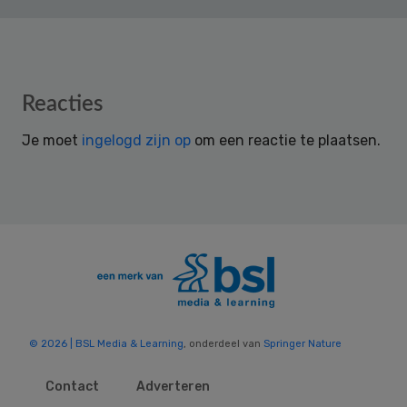
Reader
Reacties
Interactions
Je moet
ingelogd zijn op
om een reactie te plaatsen.
© 2026 | BSL Media & Learning
, onderdeel van
Springer Nature
Contact
Adverteren