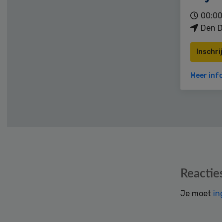
00:00
Den D
Inschri
Meer inf
Reader
Reactie
Interactions
Je moet
in