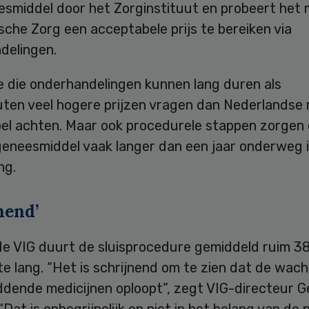
smiddel door het Zorginstituut en probeert het m
che Zorg een acceptabele prijs te bereiken via
delingen.
 die onderhandelingen kunnen lang duren als
ten veel hogere prijzen vragen dan Nederlandse 
el achten. Maar ook procedurele stappen zorgen 
geneesmiddel vaak langer dan een jaar onderweg i
ng.
nend’
de VIG duurt de sluisprocedure gemiddeld ruim 3
te lang. “Het is schrijnend om te zien dat de wach
ddende medicijnen oploopt”, zegt VIG-directeur G
Dat is onbegrijpelijk en niet in het belang van de p