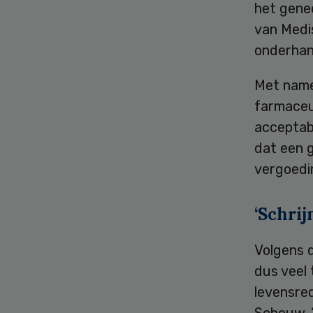
het genee
van Medis
onderhan
Met name
farmaceu
acceptab
dat een 
vergoedi
‘Schrij
Volgens 
dus veel 
levensre
Schouw. “