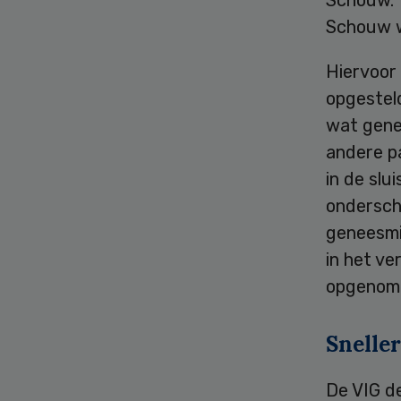
Schouw w
Hiervoor
opgestel
wat gene
andere p
in de slu
ondersch
geneesmi
in het v
opgenom
Snelle
De VIG de