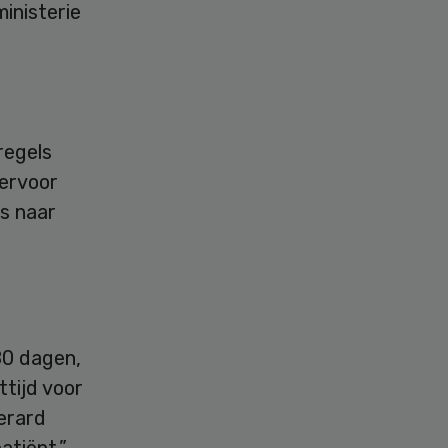
inisterie
regels
ervoor
s naar
80 dagen,
ttijd voor
erard
atiënt.”