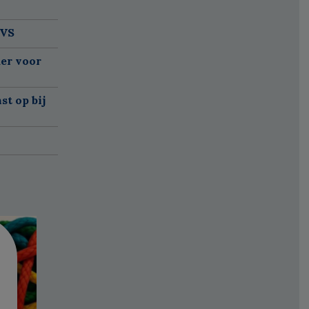
 VS
er voor
t op bij