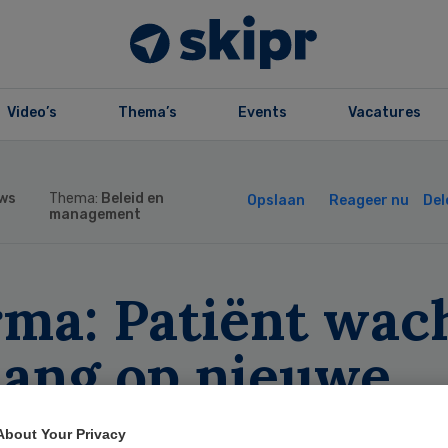
Video’s
Thema’s
Events
Vacatures
ws
Thema:
Beleid en
Opslaan
Reageer nu
Del
management
rma: Patiënt wac
lang op nieuwe
dicijnen
About Your Privacy