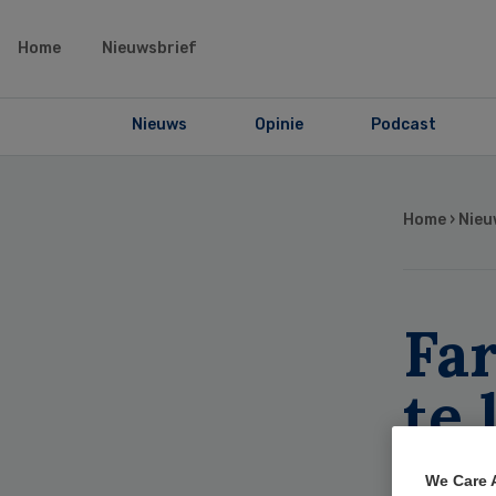
Home
Nieuwsbrief
Nieuws
Opinie
Podcast
Home
›
Nieu
Fa
te 
me
We Care 