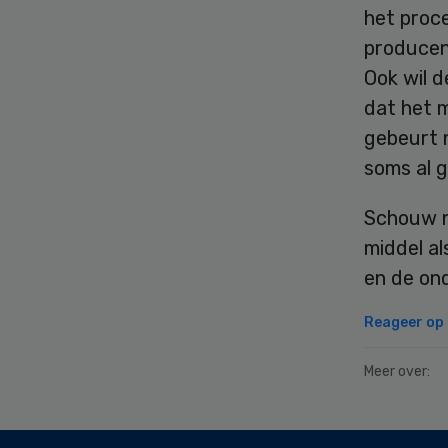
het proc
producen
Ook wil d
dat het m
gebeurt 
soms al g
Schouw n
middel a
en de on
Reageer op d
Meer over:
Secondary