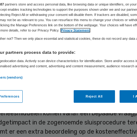
887
partners store and access personal data, like browsing data or unique identifiers, on your
Accept enables tracking technologies to support the purposes shown under we and our partne
electing Reject All or withdrawing your consent will disable them. If trackers are disabled, so
may not be as relevant to you. You can resurface this menu to change your choices or withd
Thijs Rösken
16 juni 2020
,
14:36
634 keer gelezen
licking the Manage Preferences link on the bottom of the webpage. Your choices will have eff
more details, refer to our Privacy Policy.
Privacy Statement
her not? Then we only place essential and statistical cookies, these do not record any data
ie nieuwe dure geneesmiddelen moeten bewande
r partners process data to provide:
n te worden tot het basispakket duurt veel te la
eolocation data. Actively scan device characteristics for identification. Store and/or access 
 branchevereniging voor geneesmiddelenproducen
onalised advertising and content, advertising and content measurement, audience research 
.
ng Innovatieve Geneesmiddelen). De vereniging wi
ners (vendors)
en Zorginstituut stappen zetten om die toelating
n.
references
Reject All
I 
eneesmiddelen komen vanaf een bepaalde vraagpr
dgetimpact in de zogenoemde sluisprocedure ter
omt er een extra beoordeling op de kosteneffectivi