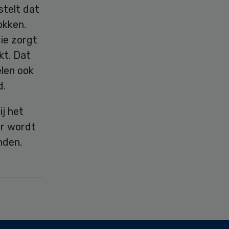
stelt dat
okken.
ie zorgt
kt. Dat
len ook
d.
j het
ar wordt
nden.