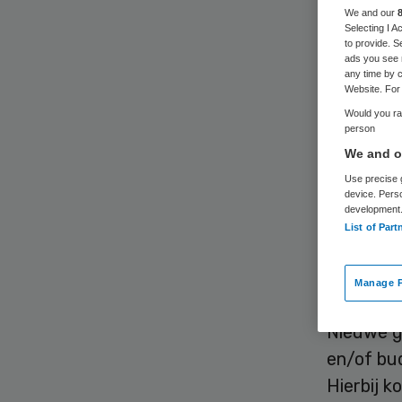
We and our
Selecting I 
to provide. S
ads you see 
any time by c
Website. For 
Would you rat
person
De weg d
We and ou
toegelate
Use precise g
vindt de
device. Pers
development
(Verenigi
List of Part
overheid 
versnelle
Manage P
Nieuwe g
en/of bu
Hierbij k