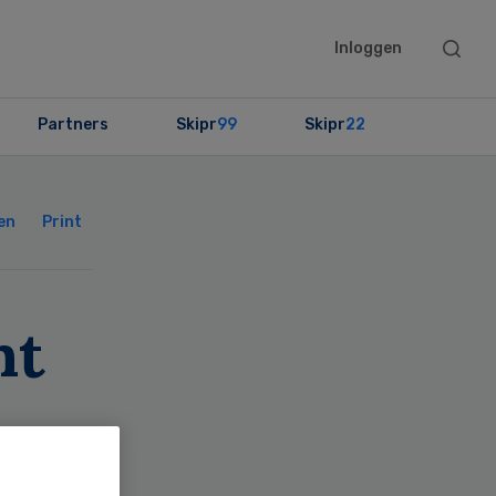
Searc
Inloggen
this
websit
Partners
Skipr
99
Skipr
22
Primary
Sidebar
en
Print
ht