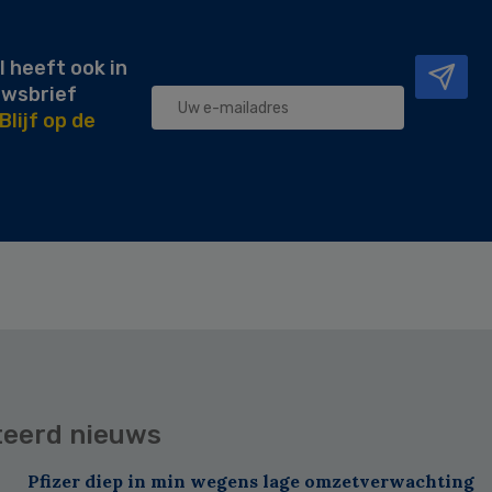
l heeft ook in
uwsbrief
Blijf op de
teerd nieuws
Pfizer diep in min wegens lage omzetverwachting