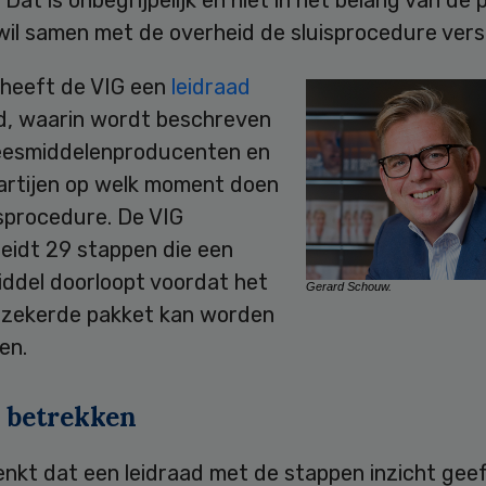
il samen met de overheid de sluisprocedure versn
 heeft de VIG een
leidraad
d, waarin wordt beschreven
esmiddelenproducenten en
artijen op welk moment doen
isprocedure. De VIG
eidt 29 stappen die een
ddel doorloopt voordat het
Gerard Schouw.
erzekerde pakket kan worden
en.
r betrekken
nkt dat een leidraad met de stappen inzicht geef