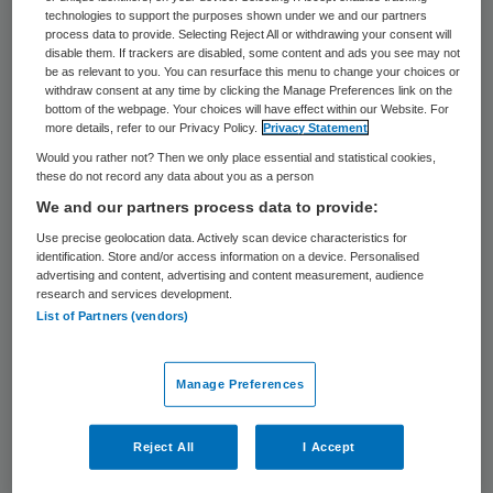
53 keer gelezen
technologies to support the purposes shown under we and our partners
process data to provide. Selecting Reject All or withdrawing your consent will
disable them. If trackers are disabled, some content and ads you see may not
De Fiscale Inlichtingen- en
be as relevant to you. You can resurface this menu to change your choices or
withdraw consent at any time by clicking the Manage Preferences link on the
Opsporingsdienst (FIOD) heeft maandag
bottom of the webpage. Your choices will have effect within our Website. For
more details, refer to our Privacy Policy.
Privacy Statement
beslag gelegd op bezittingen van een
Would you rather not? Then we only place essential and statistical cookies,
tandarts uit Amsterdam, omdat hij wordt
these do not record any data about you as a person
verdacht van fraude. Het gaat om twee
We and our partners process data to provide:
woningen en de bankrekeningen van de 29-
Use precise geolocation data. Actively scan device characteristics for
identification. Store and/or access information on a device. Personalised
jarige man. Dat maakte de FIOD bekend.
advertising and content, advertising and content measurement, audience
research and services development.
De tandarts wordt ervan verdacht dat hij
List of Partners (vendors)
bij zorgverzekeraars voor vermoedelijk
400.000 euro aan behandelingen
Manage Preferences
declareerde, die hij nooit heeft uitgevoerd.
De FIOD heeft beslag gelegd op de spullen,
Reject All
I Accept
zodat eventuele boetes en