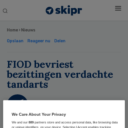
Search
this
Secondary
website
Sidebar
Home
›
Nieuws
Opslaan
Reageer nu
Delen
FIOD bevriest
bezittingen verdachte
tandarts
Skipr Redactie
We Care About Your Privacy
23 april 2012
,
14:42
We and our
889
partners store and access personal data, like browsing data
or unique identifiers, on your device. Selecting I Accept enables tracking