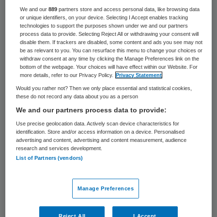
31 maart 2020
,
10:41
We and our
889
partners store and access personal data, like browsing data
or unique identifiers, on your device. Selecting I Accept enables tracking
1301 keer gelezen
technologies to support the purposes shown under we and our partners
process data to provide. Selecting Reject All or withdrawing your consent will
Zorgverzekeraars kunnen aanspraak maken
disable them. If trackers are disabled, some content and ads you see may not
be as relevant to you. You can resurface this menu to change your choices or
op een stroppenpot, mochten ze grote
withdraw consent at any time by clicking the Manage Preferences link on the
financiële schade oplopen door de
bottom of the webpage. Your choices will have effect within our Website. For
more details, refer to our Privacy Policy.
Privacy Statement
coronacrisis. Dat meldt het AD op basis van
Would you rather not? Then we only place essential and statistical cookies,
zorgverzekeraars CZ en Menzis.
these do not record any data about you as a person
We and our partners process data to provide:
Use precise geolocation data. Actively scan device characteristics for
De zorgverzekeraars hebben het moeilijk en
identification. Store and/or access information on a device. Personalised
advertising and content, advertising and content measurement, audience
zien de winsten van de afgelopen jaren
research and services development.
List of Partners (vendors)
verdampen. Als de kosten van de
verzekeraar enorm veel hoger worden dan
verwacht, dan kan er een lening worden
Manage Preferences
aangevraagd. Als een verzekeraar extra
Reject All
I Accept