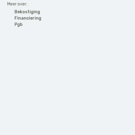
Meer over:
Bekostiging
Financiering
Pgb
Primary
Sidebar