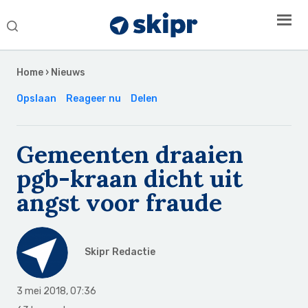
Search
this
Secondary
website
Sidebar
Home
›
Nieuws
Opslaan
Reageer nu
Delen
Gemeenten draaien
pgb-kraan dicht uit
angst voor fraude
Skipr Redactie
3 mei 2018
,
07:36