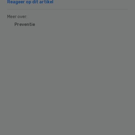
Reageer op dit artikel
Meer over:
Preventie
Primary
Sidebar