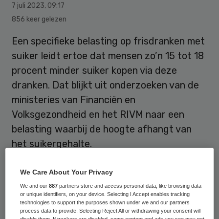
7 juli 2023
,
09:17
856 keer gelezen
Een specifieke belasting op frisdranken met
suiker leidt ertoe dat mensen zo’n 15 tot 18
procent minder suiker kopen via deze
dranken. Dat blijkt uit onderzoeken van de
ministeries van Financiën en
Volksgezondheid en het RIVM naar een
belasting waarbij de hoogte afhangt van
het suikergehalte.
We Care About Your Privacy
Maar er zitten wel wat haken en ogen aan
We and our
887
partners store and access personal data, like browsing data
zo’n suikertaks: mensen kopen wellicht
or unique identifiers, on your device. Selecting I Accept enables tracking
technologies to support the purposes shown under we and our partners
gewoon vaker het goedkopere huismerk in
process data to provide. Selecting Reject All or withdrawing your consent will
disable them. If trackers are disabled, some content and ads you see may not