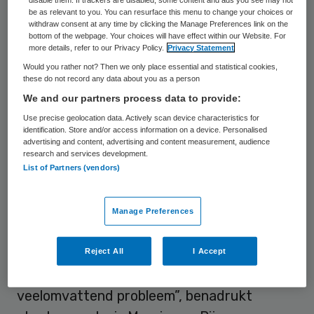
plaats van de duurdere merken. Invoering
be as relevant to you. You can resurface this menu to change your choices or
zal vanwege de nodige voorbereiding
withdraw consent at any time by clicking the Manage Preferences link on the
bottom of the webpage. Your choices will have effect within our Website. For
sowieso tot zeker 1 januari 2026 op zich
more details, refer to our Privacy Policy.
Privacy Statement
laten wachten.
Would you rather not? Then we only place essential and statistical cookies,
these do not record any data about you as a person
We and our partners process data to provide:
Suikerbelasting
Use precise geolocation data. Actively scan device characteristics for
identification. Store and/or access information on a device. Personalised
advertising and content, advertising and content measurement, audience
Het kabinet kondigde in het coalitieakkoord
research and services development.
aan dat het de taks op suikerhoudende
List of Partners (vendors)
dranken wil verhogen. Dit gebeurt vanaf
volgend jaar. Maar het kabinet kijkt dus ook
Manage Preferences
naar een specifieke suikerbelasting voor
frisdranken om het consumeren van suiker
Reject All
I Accept
tegen te gaan. “Overgewicht is een
veelomvattend probleem”, benadrukt