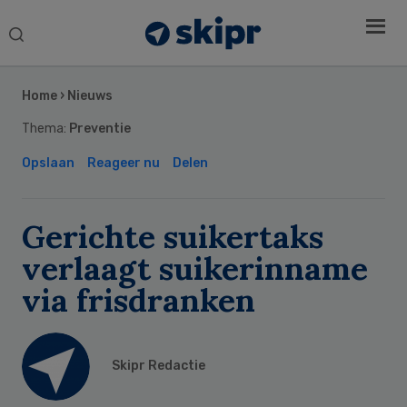
Search
this
Secondary
website
Sidebar
Home
›
Nieuws
Thema:
Preventie
Opslaan
Reageer nu
Delen
Gerichte suikertaks
verlaagt suikerinname
via frisdranken
Skipr Redactie