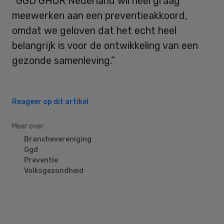
“GGD GHOR Nederland wil heel graag
meewerken aan een preventieakkoord,
omdat we geloven dat het echt heel
belangrijk is voor de ontwikkeling van een
gezonde samenleving.”
Reageer op dit artikel
Meer over:
Branchevereniging
Ggd
Preventie
Volksgezondheid
Primary
Sidebar