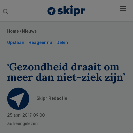
Search
this
Secondary
website
Sidebar
Home
›
Nieuws
Opslaan
Reageer nu
Delen
‘Gezondheid draait om
meer dan niet-ziek zijn’
Skipr Redactie
25 april 2017
,
09:00
36 keer gelezen