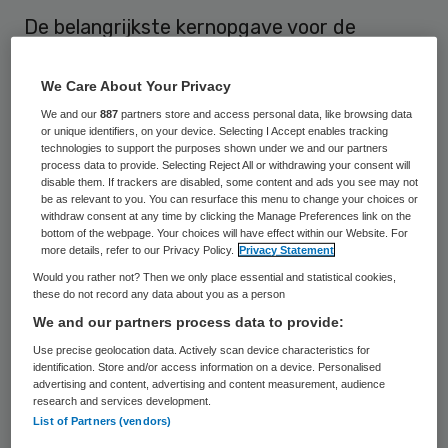
De belangrijkste kernopgave voor de
komende jaren is dat gezondheid vanuit een
ander perspectief wordt bekeken. Volgens
We Care About Your Privacy
Tonny van de Vondervoort, voorzitter van
We and our
887
partners store and access personal data, like browsing data
or unique identifiers, on your device. Selecting I Accept enables tracking
GGD GHOR Nederland, moet er niet alleen
technologies to support the purposes shown under we and our partners
process data to provide. Selecting Reject All or withdrawing your consent will
vanuit niet-ziek zijn worden geredeneerd,
disable them. If trackers are disabled, some content and ads you see may not
be as relevant to you. You can resurface this menu to change your choices or
maar vooral naar wat de samenleving kan
withdraw consent at any time by clicking the Manage Preferences link on the
doen voor een gezond leven van mensen.
bottom of the webpage. Your choices will have effect within our Website. For
more details, refer to our Privacy Policy.
Privacy Statement
Would you rather not? Then we only place essential and statistical cookies,
Dit zei ze bij de presentatie van de
these do not record any data about you as a person
‘Zorgagenda voor een gezonde
We and our partners process data to provide:
samenleving’
van de Raad voor de
Use precise geolocation data. Actively scan device characteristics for
identification. Store and/or access information on a device. Personalised
Volksgezondheid (RVS) op 21 april.
advertising and content, advertising and content measurement, audience
research and services development.
List of Partners (vendors)
Volgens Van de Vondevoort moet de vraag