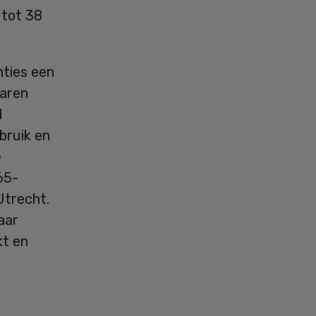
 tot 38
nties een
varen
d
ebruik en
e
65-
Utrecht.
aar
kt en