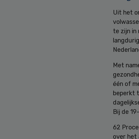
Uit het 
volwasse
te zijn i
langduri
Nederlan
Met name
gezondhei
één of m
beperkt t
dagelijk
Bij de 19
62 Proce
over het 