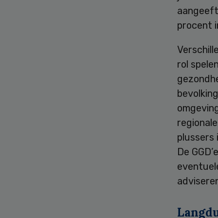
aangeeft
procent i
Verschil
rol spele
gezondhe
bevolking
omgeving
regionale
plussers 
De GGD’e
eventuel
adviseren
Langdu