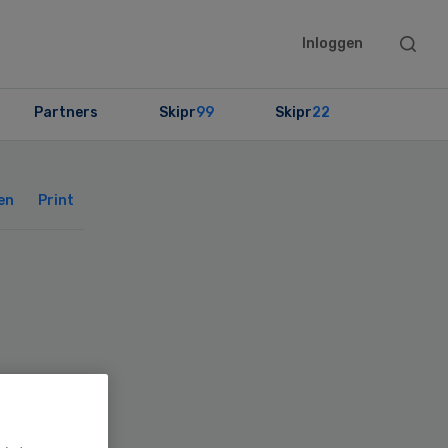
Searc
Inloggen
this
websit
Partners
Skipr
99
Skipr
22
Primary
Sidebar
en
Print