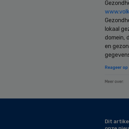
Gezondhe
www.volk
Gezondhei
lokaal ge
domein, 
en gezon
gegevens 
Reageer op d
Meer over:
Secondary
Sidebar
Dit artike
onze nie