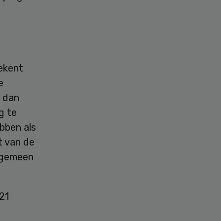
ekent
e
r dan
g te
bben als
t van de
lgemeen
21