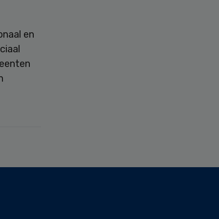
onaal en
ciaal
meenten
n