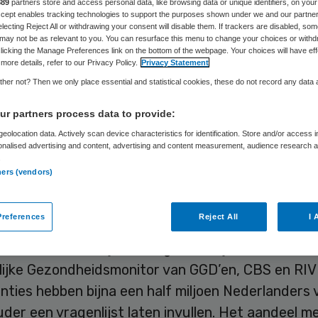
889
partners store and access personal data, like browsing data or unique identifiers, on your
Accept enables tracking technologies to support the purposes shown under we and our partne
electing Reject All or withdrawing your consent will disable them. If trackers are disabled, so
may not be as relevant to you. You can resurface this menu to change your choices or withd
Skipr Redactie
11 mei 2017
,
05:00
180 keer gelezen
licking the Manage Preferences link on the bottom of the webpage. Your choices will have eff
more details, refer to our Privacy Policy.
Privacy Statement
her not? Then we only place essential and statistical cookies, these do not record any data
and bestaan regionale verschillen in ervaren gezo
r partners process data to provide:
en van langdurige aandoeningen en het hebben v
eolocation data. Actively scan device characteristics for identification. Store and/or access 
gen. In de GGD-regio’s Zuid-Limburg en Rotterda
onalised advertising and content, advertising and content measurement, audience research 
.
 rapporteren mensen vaker gezondheidsproblemen
ners (vendors)
D-regio’s Utrecht en Kennemerland de ervaren
dstoestand van de bevolking juist relatief goed i
references
Reject All
I 
t uit nieuwe landelijke en regionale cijfers van de
ijke Gezondheidsmonitor van GGD’en, CBS en RIV
anties hebben bijna een half miljoen Nederlanders 
uder een vragenlijst laten invullen. Het aandeel 