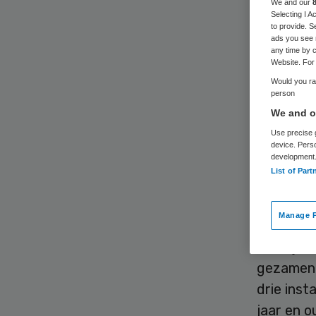
We and our
Selecting I 
to provide. S
ads you see 
any time by c
Website. For 
Would you rat
person
In Nederl
We and ou
het hebb
Use precise g
beperkin
device. Pers
development
Rijnmond
List of Part
in de GG
gezondhei
Manage P
Dit blijk
gezamenl
drie inst
jaar en o