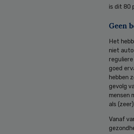
is dit 80
Geen b
Het hebb
niet aut
reguliere
goed erv
hebben z
gevolg v
mensen m
als (zeer
Vanaf van
gezondhei