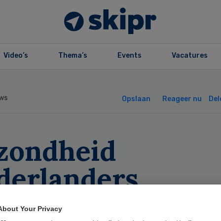
Video’s
Thema’s
Events
Vacatures
ws
Opslaan
Reageer nu
Del
zondheid
derlanders
schilt per regio
About Your Privacy