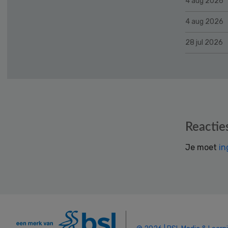
4 aug 2026
4 aug 2026
28 jul 2026
Reader
Reactie
Interactions
Je moet
in