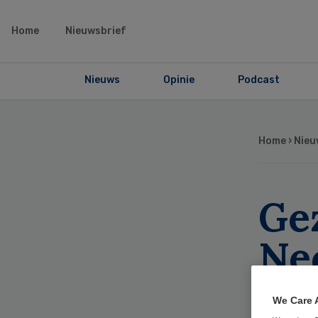
Home
Nieuwsbrief
Nieuws
Opinie
Podcast
Home
›
Nieu
Ge
Ne
ver
We Care 