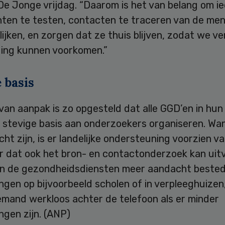
De Jonge vrijdag. “Daarom is het van belang om i
hten te testen, contacten te traceren van de men
ijken, en zorgen dat ze thuis blijven, zodat we v
ding kunnen voorkomen.”
 basis
van aanpak is zo opgesteld dat alle GGD’en in hun
n stevige basis aan onderzoekers organiseren. Wa
ht zijn, is er landelijke ondersteuning voorzien v
er dat ook het bron- en contactonderzoek kan uit
n de gezondheidsdiensten meer aandacht beste
gen op bijvoorbeeld scholen of in verpleeghuizen
emand werkloos achter de telefoon als er minder
gen zijn. (ANP)