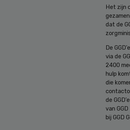
Het zijn 
gezamenl
dat de GG
zorgmini
De GGD’en
via de GG
2400 med
hulp komt
die kome
contacto
de GGD’e
van GGD 
bij GGD 