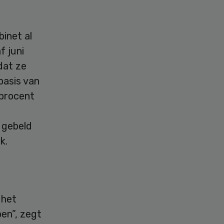
binet al
 juni
dat ze
basis van
 procent
 gebeld
k.
 het
pen”, zegt