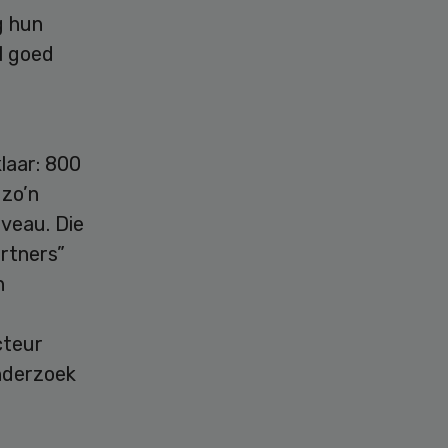
g hun
l goed
laar: 800
 zo’n
veau. Die
artners”
n
r
cteur
nderzoek