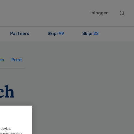
Searc
Inloggen
this
websit
Partners
Skipr
99
Skipr
22
Primary
Sidebar
en
Print
ch
ag
 device.
rs process data