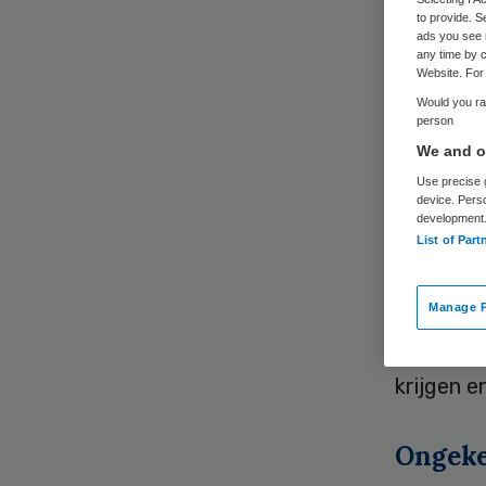
to provide. S
ads you see 
any time by c
Website. For 
Would you rat
person
GGD’en s
We and ou
wachten a
Use precise g
device. Pers
coronavi
development
duizende
List of Part
Manage P
Is ieman
noodzakel
krijgen e
Ongeke