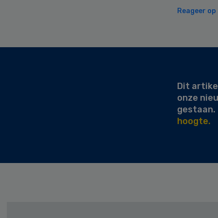
Reageer op d
Secondary
Sidebar
Dit artike
onze nie
gestaan.
hoogte.