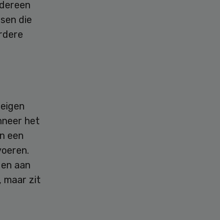
edereen
sen die
erdere
 eigen
nneer het
an een
voeren.
den aan
, maar zit