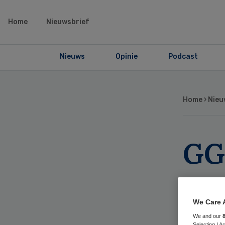
Home
Nieuwsbrief
Nieuws
Opinie
Podcast
Home
›
Nieu
GG
vo
be
We Care 
We and our
Selecting I 