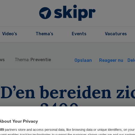
Video’s
Thema’s
Events
Vacatures
ws
Thema:
Preventie
Opslaan
Reageer nu
Del
D’en bereiden zi
or op 2400
smettingen per d
About Your Privacy
889
partners store and access personal data, like browsing data or unique identifiers, on your
Accept enables tracking technologies to support the purposes shown under we and our partne