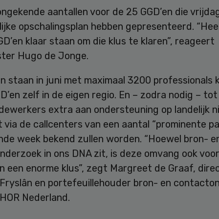
ongekende aantallen voor de 25 GGD’en die vrijda
ijke opschalingsplan hebben gepresenteerd. “Hee
D’en klaar staan om die klus te klaren”, reageert
ster Hugo de Jonge.
 staan in juni met maximaal 3200 professionals k
D’en zelf in de eigen regio. En – zodra nodig – tot
ewerkers extra aan ondersteuning op landelijk ni
 via de callcenters van een aantal “prominente p
nde week bekend zullen worden. “Hoewel bron- e
nderzoek in ons DNA zit, is deze omvang ook voo
n een enorme klus”, zegt Margreet de Graaf, dire
Fryslân en portefeuillehouder bron- en contacto
GHOR Nederland.