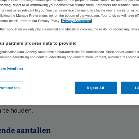
electing Reject All or withdrawing your consent will disable them. If trackers are disabled, so
may not be as relevant to you. You can resurface this menu to change your choices or withd
licking the Manage Preferences link on the bottom of the webpage. Your choices will have eff
Skipr Redactie
15 mei 2020
,
18:22
2316 keer gelezen
more details, refer to our Privacy Policy.
Privacy Statement
her not? Then we only place essential and statistical cookies, these do not record any data
taat met bron- en contactonderzoek flinke klus t
r partners process data to provide:
ls in juni alle Nederlanders met klachten die wijz
eolocation data. Actively scan device characteristics for identification. Store and/or access 
onalised advertising and content, advertising and content measurement, audience research 
rus getest kunnen worden. Het gaat naar verwac
.
n mensen.
ners (vendors)
references
Reject All
I 
d besmet, dan volgt ook bron- en contactonderzo
ijk om de verspreiding van het virus onder contro
n te houden.
nde aantallen