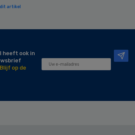
it artikel
l heeft ook in
uwsbrief
Blijf op de