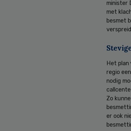
minister 
met klac
besmet bl
versprei
Stevige
Het plan 
regio ee
nodig moc
callcent
Zo kunne
besmettin
er ook ni
besmettin