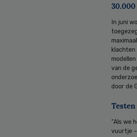
30.000
In juni w
toegezeg
maximaal
klachten 
modellen
van de g
onderzoe
door de 
Testen
“Als we h
vuurtje –