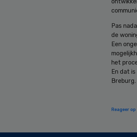
ontwikkel
communic
Pas nada
de wonin
Een onge
mogelijkh
het proce
En dat is
Breburg.
Reageer op d
Secondary