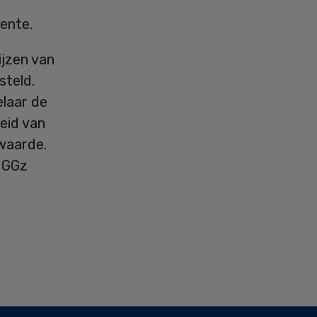
ente.
ijzen van
steld.
elaar de
heid van
dwaarde.
n GGz