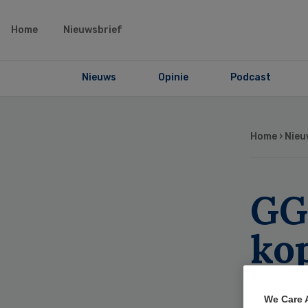
Home
Nieuwsbrief
Nieuws
Opinie
Podcast
Home
›
Nieu
GG
kop
ve
We Care 