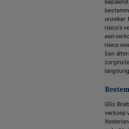
bepalend.
bestemmin
onzeker 
risico’s 
een verko
risico vo
Een alter
zorginst
langdurig
Beste
GGz Breb
verkoop v
Nederlan