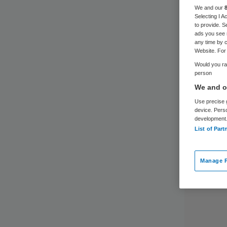
be
We and our
Selecting I 
to provide. S
ads you see 
any time by c
Website. For 
Would you rat
person
We and ou
Use precise g
device. Pers
development
List of Part
Manage P