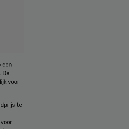
p een
. De
ijk voor
dprijs te
rvoor