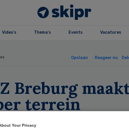
Video’s
Thema’s
Events
Vacatures
ws
Opslaan
Reageer nu
Del
Z Breburg maak
er terrein
rantwoordelijk v
About Your Privacy