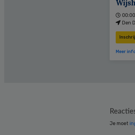
Wijs
00:00
Den D
Inschri
Meer inf
Reader
Reactie
Interactions
Je moet
in