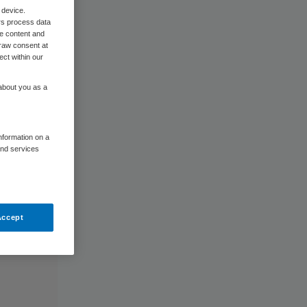
 device.
rs process data
me content and
raw consent at
ect within our
 about you as a
information on a
and services
Accept