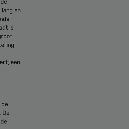
 de
 lang en
ende
aat is
groot
elling.
ert; een
 de
, De
 de