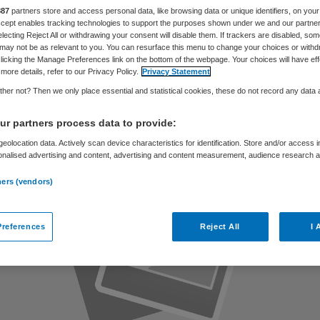
stemmingsplan
887
partners store and access personal data, like browsing data or unique identifiers, on your
Accept enables tracking technologies to support the purposes shown under we and our partne
electing Reject All or withdrawing your consent will disable them. If trackers are disabled, so
may not be as relevant to you. You can resurface this menu to change your choices or withd
licking the Manage Preferences link on the bottom of the webpage. Your choices will have eff
more details, refer to our Privacy Policy.
Privacy Statement
Skipr Redactie
19 december 2017
,
15:50
46 keer gelezen
her not? Then we only place essential and statistical cookies, these do not record any data
r partners process data to provide:
eolocation data. Actively scan device characteristics for identification. Store and/or access 
onalised advertising and content, advertising and content measurement, audience research 
.
ners (vendors)
references
Reject All
I 