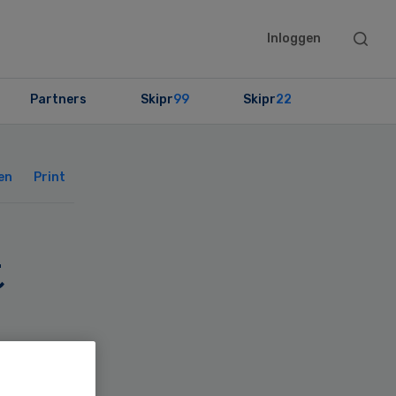
Searc
Inloggen
this
websit
Partners
Skipr
99
Skipr
22
Primary
Sidebar
en
Print
t
oor