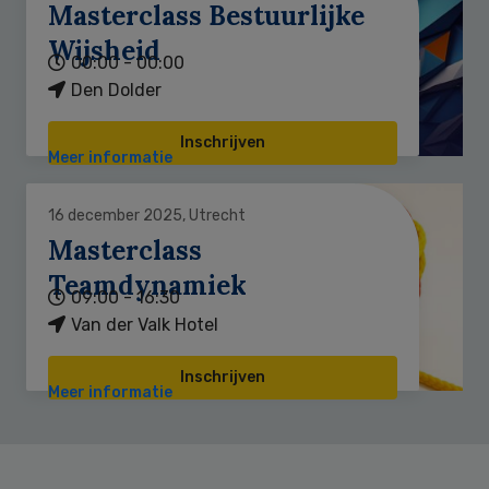
Masterclass Bestuurlijke
Wijsheid
00:00 - 00:00
Den Dolder
Inschrijven
Meer informatie
16 december 2025, Utrecht
Masterclass
Teamdynamiek
09:00 - 16:30
Van der Valk Hotel
Inschrijven
Meer informatie