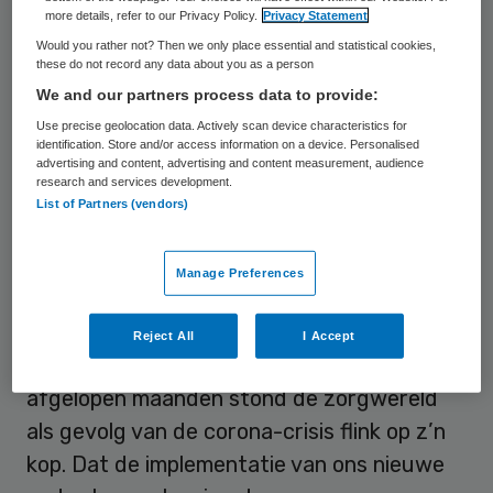
van de 24 oude systemen door één
more details, refer to our Privacy Policy.
Privacy Statement
geïntegreerd epd is de eerste fase van het
Would you rather not? Then we only place essential and statistical cookies,
these do not record any data about you as a person
project nu afgerond. In de volgende fase,
We and our partners process data to provide:
die na de zomer zal starten, richten de
Use precise geolocation data. Actively scan device characteristics for
vernieuwingen zich op het OK-complex en
identification. Store and/or access information on a device. Personalised
advertising and content, advertising and content measurement, audience
het medicatieproces, waarna het traject in
research and services development.
2021 afgerond zal zijn.
List of Partners (vendors)
Letten op financiën
Manage Preferences
Maikel van Oosterhout, co-bestuurder en
Reject All
I Accept
CMIO van het GHZ, zegt hierover: “De
afgelopen maanden stond de zorgwereld
als gevolg van de corona-crisis flink op z’n
kop. Dat de implementatie van ons nieuwe