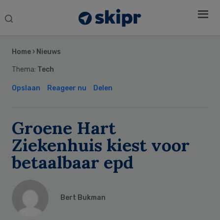
Search
this
Secondary
website
Sidebar
Home
›
Nieuws
Thema:
Tech
Opslaan
Reageer nu
Delen
Groene Hart
Ziekenhuis kiest voor
betaalbaar epd
Bert Bukman