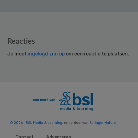
Reader
Reacties
Interactions
Je moet
ingelogd zijn op
om een reactie te plaatsen.
© 2026 | BSL Media & Learning
, onderdeel van
Springer Nature
Contact
Adverteren