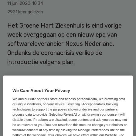
11 juni 2020
,
10:34
2921 keer gelezen
Het Groene Hart Ziekenhuis is eind vorige
week overgegaan op een nieuw epd van
softwareleverancier Nexus Nederland.
Ondanks de coronacrisis verliep de
introductie volgens plan.
Het ziekenhuis koos in juli 2019 voor Nexus
We Care About Your Privacy
als nieuwe epd-leverancier vanwege de
We and our
887
partners store and access personal data, like browsing data
openheid van het systeem en de
or unique identifiers, on your device. Selecting I Accept enables tracking
mogelijkheid tot verregaande
technologies to support the purposes shown under we and our partners
process data to provide. Selecting Reject All or withdrawing your consent will
samenwerking met andere zorgaanbieders
disable them. If trackers are disabled, some content and ads you see may not
be as relevant to you. You can resurface this menu to change your choices or
in en buiten de regio. Met het vervangen
withdraw consent at any time by clicking the Manage Preferences link on the
bottom of the webpage. Your choices will have effect within our Website. For