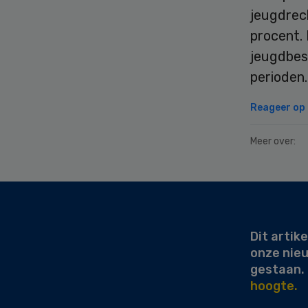
jeugdrec
procent.
jeugdbesc
perioden.
Reageer op d
Meer over:
Secondary
Sidebar
Dit artike
onze nie
gestaan.
hoogte.