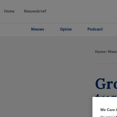
Home
Nieuwsbrief
Nieuws
Opinie
Podcast
Home
›
Nieu
Gro
tu
jo
We Care 