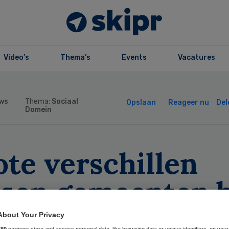
Video’s
Thema’s
Events
Vacatures
ws
Thema:
Sociaal
Opslaan
Reageer nu
Del
Domein
te verschillen
ssen gemeenten b
ngeren met
About Your Privacy