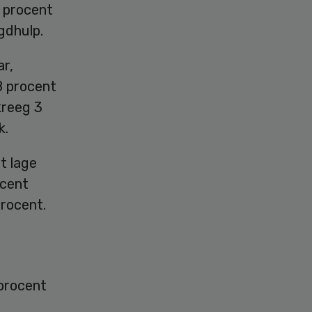
0 procent
gdhulp.
ar,
8 procent
kreeg 3
k.
t lage
ocent
procent.
procent