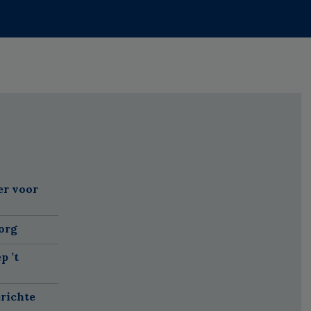
er voor
org
p ’t
richte