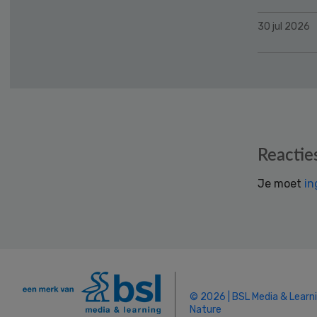
30 jul 2026
Reader
Reactie
Interactions
Je moet
in
© 2026 | BSL Media & Learn
Nature