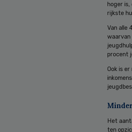
hoger is,
rijkste h
Van alle 
waarvan 
jeugdhulp
procent j
Ook is e
inkomens
jeugdbes
Minder
Het aant
ten opzi