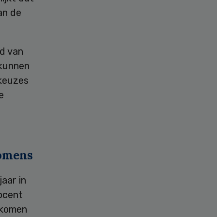
an de
ed van
 kunnen
 keuzes
e
komens
aar in
ocent
inkomen