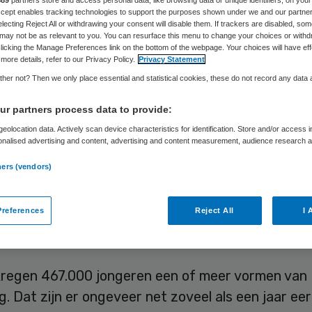
889
partners store and access personal data, like browsing data or unique identifiers, on your
ugdzorg
Accept enables tracking technologies to support the purposes shown under we and our partne
electing Reject All or withdrawing your consent will disable them. If trackers are disabled, so
may not be as relevant to you. You can resurface this menu to change your choices or withd
licking the Manage Preferences link on the bottom of the webpage. Your choices will have eff
more details, refer to our Privacy Policy.
Privacy Statement
her not? Then we only place essential and statistical cookies, these do not record any data
Corine Lutz
26 april 2023
,
00:00
1251 keer gelezen
r partners process data to provide:
eolocation data. Actively scan device characteristics for identification. Store and/or access 
l jongeren in jeugdzorg is het laatste jaar gelijk 
onalised advertising and content, advertising and content measurement, audience research 
.
er grote verschillen tussen regio’s te zien. In Ams
ners (vendors)
n de meeste jongeren jeugdhulp, gevolgd door D
ht. Daarnaast is meer jeugdzorg nodig bij huisho
references
Reject All
I 
omens.
kregen 467.000 jongeren een of meer vormen van
. Dat zijn er ongeveer net zoveel als een jaar eer