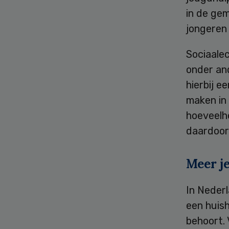
in de ge
jongeren 
Sociaalec
onder an
hierbij 
maken in
hoeveelhe
daardoor
Meer j
In Nederl
een huis
behoort. 