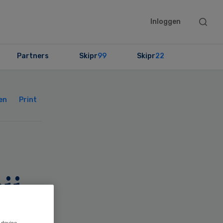
Searc
Inloggen
this
websit
Partners
Skipr
99
Skipr
22
Primary
Sidebar
en
Print
ij