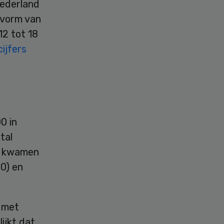
Nederland
 vorm van
12 tot 18
cijfers
0 in
tal
lp kwamen
0) en
 met
ijkt dat