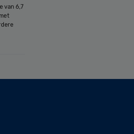
e van 6,7
 met
rdere