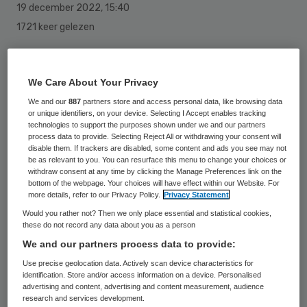
19 december 2022
,
15:40
1721 keer gelezen
De achterdeur naar privacygevoelige
gegevens van 15 duizend huisartsen heeft
We Care About Your Privacy
drie jaar lang open gestaan. Een ethisch
We and our
887
partners store and access personal data, like browsing data
or unique identifiers, on your device. Selecting I Accept enables tracking
hackende huisarts vond een lek in de
technologies to support the purposes shown under we and our partners
beveiliging bij de Landelijke Huisartsen
process data to provide. Selecting Reject All or withdrawing your consent will
disable them. If trackers are disabled, some content and ads you see may not
Vereniging (LHV) en het Nederlands
be as relevant to you. You can resurface this menu to change your choices or
withdraw consent at any time by clicking the Manage Preferences link on the
Huisartsen Genootschap (NHG).
bottom of the webpage. Your choices will have effect within our Website. For
more details, refer to our Privacy Policy.
Privacy Statement
Would you rather not? Then we only place essential and statistical cookies,
these do not record any data about you as a person
Huisarts Jonathan Bouman trof de zwakke
We and our partners process data to provide:
plek aan toen hij wilde inloggen bij Landelijke
Use precise geolocation data. Actively scan device characteristics for
Huisartsen Vereniging (LHV). Hij wist
identification. Store and/or access information on a device. Personalised
advertising and content, advertising and content measurement, audience
toegang te krijgen tot het inlogsysteem
research and services development.