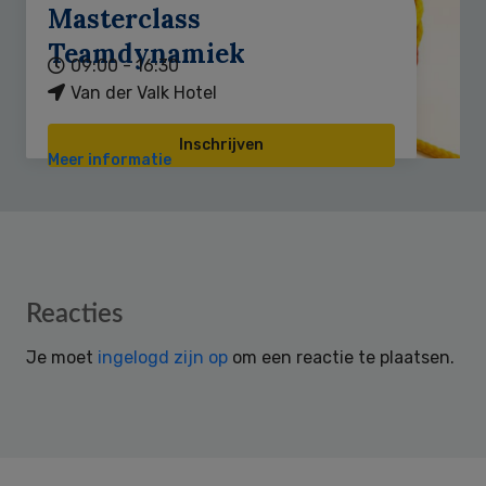
Masterclass
Teamdynamiek
09:00 - 16:30
Van der Valk Hotel
Inschrijven
Meer informatie
Reader
Reacties
Interactions
Je moet
ingelogd zijn op
om een reactie te plaatsen.