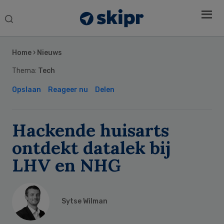
Search
this
Secondary
website
Sidebar
Home
›
Nieuws
Thema:
Tech
Opslaan
Reageer nu
Delen
Hackende huisarts
ontdekt datalek bij
LHV en NHG
Sytse Wilman