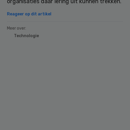
organisaties daar lering uit kunnen trekken.
Reageer op dit artikel
Meer over:
Technologie
Primary
Sidebar