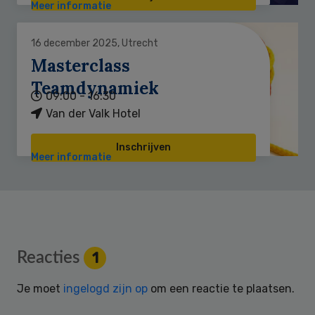
Meer informatie
16 december 2025, Utrecht
Masterclass
Teamdynamiek
09:00 - 16:30
Van der Valk Hotel
Inschrijven
Meer informatie
Reader
Reacties
1
Interactions
Je moet
ingelogd zijn op
om een reactie te plaatsen.