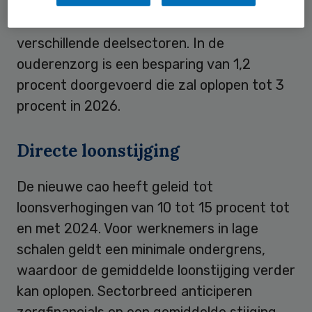
loonstijgingen op te vangen. Daarnaast
staan de tarieven onder druk in de
verschillende deelsectoren. In de
ouderenzorg is een besparing van 1,2
procent doorgevoerd die zal oplopen tot 3
procent in 2026.
Directe loonstijging
De nieuwe cao heeft geleid tot
loonsverhogingen van 10 tot 15 procent tot
en met 2024. Voor werknemers in lage
schalen geldt een minimale ondergrens,
waardoor de gemiddelde loonstijging verder
kan oplopen. Sectorbreed anticiperen