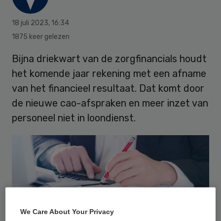
18 juli 2023
,
16:34
1875 keer gelezen
Bijna driekwart van de zorgfinancials houdt
het komende jaar rekening met een afname
van het financieel resultaat. Dat komt door
de nieuwe cao-afspraken en meer inzet van
personeel niet in loondienst.
We Care About Your Privacy