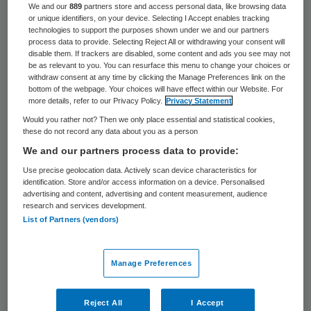
We and our
889
partners store and access personal data, like browsing data
or unique identifiers, on your device. Selecting I Accept enables tracking
technologies to support the purposes shown under we and our partners
process data to provide. Selecting Reject All or withdrawing your consent will
Foto: Gerhard Seybert/stock.adobe.com
disable them. If trackers are disabled, some content and ads you see may not
be as relevant to you. You can resurface this menu to change your choices or
withdraw consent at any time by clicking the Manage Preferences link on the
Dit blijkt uit de resultaten van de Financiële
bottom of the webpage. Your choices will have effect within our Website. For
more details, refer to our Privacy Policy.
Privacy Statement
Zorgthermometer van Finance Ideas onder
Would you rather not? Then we only place essential and statistical cookies,
de leden van Fizi, een netwerk van
these do not record any data about you as a person
zorgfinancials.
We and our partners process data to provide:
Use precise geolocation data. Actively scan device characteristics for
identification. Store and/or access information on a device. Personalised
Overheidsbijdrage schiet tekort
advertising and content, advertising and content measurement, audience
research and services development.
List of Partners (vendors)
Volgens Finance Ideas is de voorlopige
overheidsbijdrage in de
Manage Preferences
arbeidskostenontwikkeling (OVA) voor 2024
onvoldoende om de afgesproken
Reject All
I Accept