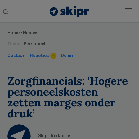
Search
this
Secondary
website
Sidebar
Home
›
Nieuws
Thema:
Personeel
Opslaan
Reacties
Delen
1
Zorgfinancials: ‘Hogere
personeelskosten
zetten marges onder
druk’
Skipr Redactie