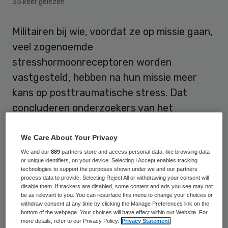
35 keer gelezen
Militairen bij wie, voordat ze op missie gaan,
veel zogenoemde
stresshormoonreceptoren worden
vastgesteld, hebben na hun missie meer
kans op posttraumatische stress. Dat
concluderen onderzoekers van het
Universitair Medisch Centrum Utrecht en
de Militaire Geestelijke Gezondheidszorg in
We Care About Your Privacy
een studie die dinsdag is gepresenteerd.
We and our
889
partners store and access personal data, like browsing data
or unique identifiers, on your device. Selecting I Accept enables tracking
technologies to support the purposes shown under we and our partners
process data to provide. Selecting Reject All or withdrawing your consent will
American Journal of Psychiatry
disable them. If trackers are disabled, some content and ads you see may not
be as relevant to you. You can resurface this menu to change your choices or
withdraw consent at any time by clicking the Manage Preferences link on the
De conclusies zijn ook gepubliceerd in het
bottom of the webpage. Your choices will have effect within our Website. For
more details, refer to our Privacy Policy.
Privacy Statement
januarinummer van het Amerikaans