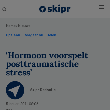
Search
this
Secondary
website
Sidebar
Home
›
Nieuws
Opslaan
Reageer nu
Delen
‘Hormoon voorspelt
posttraumatische
stress’
Skipr Redactie
5 januari 2011
,
08:06