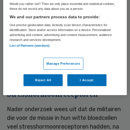
Would you rather not? Then we only place essential and statistical cookies,
wetenschappelijke tijdschrift American
these do not record any data about you as a person
Journal of Psychiatry.
We and our partners process data to provide:
Use precise geolocation data. Actively scan device characteristics for
identification. Store and/or access information on a device. Personalised
De wetenschappers onderzochten ruim
advertising and content, advertising and content measurement, audience
450 militairen die tussen 2005 en 2008 vier
research and services development.
List of Partners (vendors)
maanden zijn uitgezonden naar
Afghanistan. Na afloop bleken 34 van hen
Manage Preferences
symptomen van posttraumatische stress te
hebben.
Reject All
I Accept
Stresshormoonreceptoren
Nader onderzoek wees uit dat de militairen
die voor de missie in hun witte bloedcellen
veel stresshormoonreceptoren hadden, na