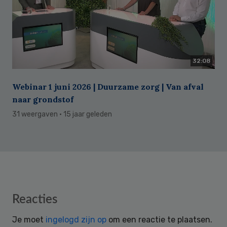
32:08
Webinar 1 juni 2026 | Duurzame zorg | Van afval
naar grondstof
31 weergaven
· 15 jaar geleden
Reader
Reacties
Interactions
Je moet
ingelogd zijn op
om een reactie te plaatsen.