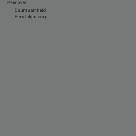
Meer over:
Duurzaamheid
Eerstelijnszorg
Primary
Sidebar