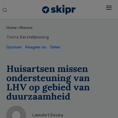
Search
this
Secondary
website
Sidebar
Home
›
Nieuws
Thema:
Eerstelijnszorg
Opslaan
Reageer nu
Delen
Huisartsen missen
ondersteuning van
LHV op gebied van
duurzaamheid
Leendert Douma