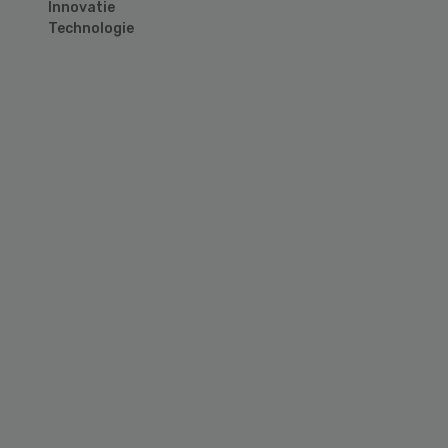
Innovatie
Technologie
Primary
Sidebar