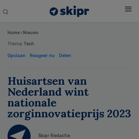
Search
this
Secondary
website
Sidebar
Home
›
Nieuws
Thema:
Tech
Opslaan
Reageer nu
Delen
Huisartsen van
Nederland wint
nationale
zorginnovatieprijs 2023
Skipr Redactie