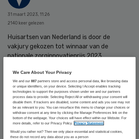
31 maart 2023
,
11:26
2140 keer gelezen
Huisartsen van Nederland is door de
vakjury gekozen tot winnaar van de
nationale zorginnovatieprijs 2023.
Huisartsen van Nederland biedt een
We Care About Your Privacy
managementsysteem, waarmee triage- en
We and our
887
partners store and access personal data, like browsing data
praktijkprocessen verbeterd kunnen
or unique identifiers, on your device. Selecting I Accept enables tracking
worden. De publieksprijs ging naar Momo
technologies to support the purposes shown under we and our partners
process data to provide. Selecting Reject All or withdrawing your consent will
Medical.
disable them. If trackers are disabled, some content and ads you see may not
be as relevant to you. You can resurface this menu to change your choices or
withdraw consent at any time by clicking the Manage Preferences link on the
bottom of the webpage. Your choices will have effect within our Website. For
De nationale zorginnovatieprijs geeft
more details, refer to our Privacy Policy.
Privacy Statement
innovatieve ondernemingen de kans om
Would you rather not? Then we only place essential and statistical cookies,
these do not record any data about you as a person