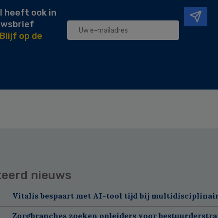
l heeft ook in
uwsbrief
Blijf op de
teerd nieuws
Vitalis bespaart met AI-tool tijd bij multidisciplinai
Zorgbranches zoeken opleiders voor bestuurderstra