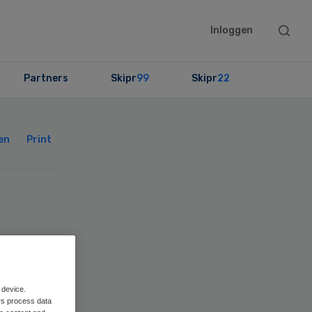
Searc
Inloggen
this
websit
Partners
Skipr
99
Skipr
22
Primary
Sidebar
en
Print
s
 device.
rs process data