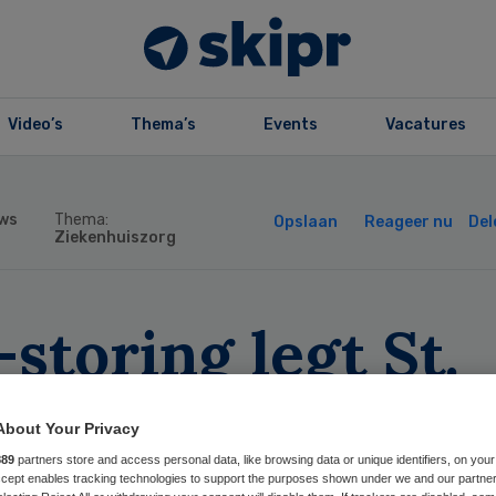
Video’s
Thema’s
Events
Vacatures
ws
Thema:
Opslaan
Reageer nu
Del
Ziekenhuiszorg
-storing legt St.
tonius Ziekenhui
About Your Privacy
delijk plat
889
partners store and access personal data, like browsing data or unique identifiers, on your
Accept enables tracking technologies to support the purposes shown under we and our partne