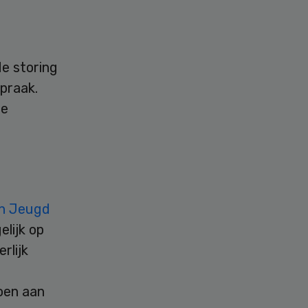
de storing
praak.
te
en Jeugd
lijk op
rlijk
doen aan