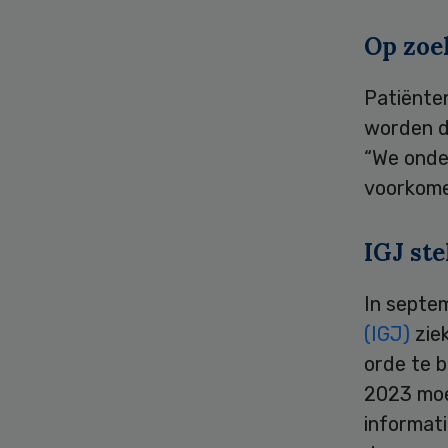
Op zoe
Patiënten
worden d
“We onde
voorkome
IGJ ste
In septe
(IGJ)
ziek
orde te b
2023 moe
informati