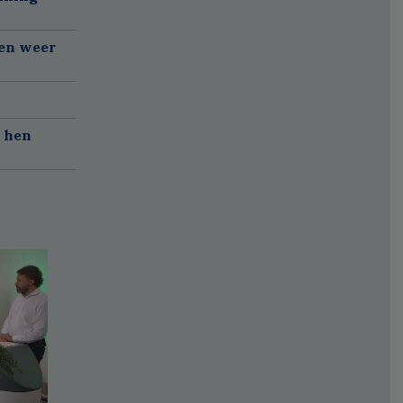
gen weer
r hen