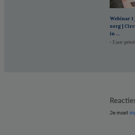
Webinar 1 
zorg | Cir
in ...
· 3 jaar gele
Reader
Reactie
Interactions
Je moet
in