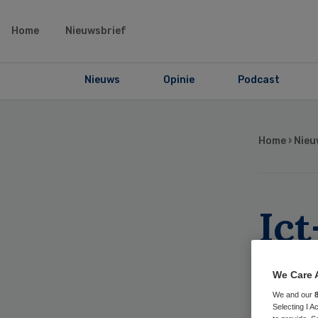
Home
Nieuwsbrief
Nieuws
Opinie
Podcast
Home
›
Nieu
Ict
An
We Care 
tij
We and our
Selecting I 