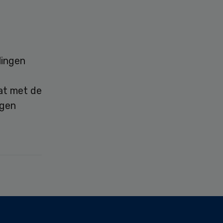
lingen
aat met de
ngen