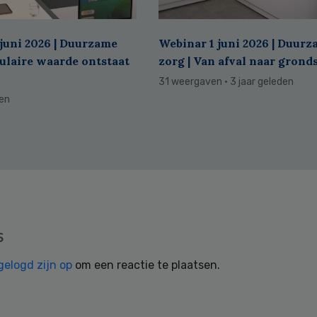
juni 2026 | Duurzame
Webinar 1 juni 2026 | Duur
culaire waarde ontstaat
zorg | Van afval naar grond
31 weergaven
· 3 jaar geleden
den
s
gelogd zijn op
om een reactie te plaatsen.