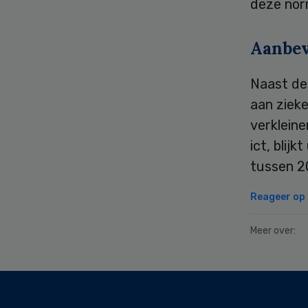
deze norm
Aanbev
Naast de
aan ziek
verkleine
ict, blij
tussen 20
Reageer op d
Meer over:
Secondary
Sidebar