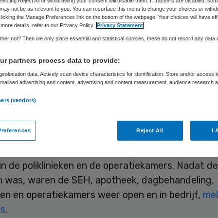
electing Reject All or withdrawing your consent will disable them. If trackers are disabled, so
may not be as relevant to you. You can resurface this menu to change your choices or withd
licking the Manage Preferences link on the bottom of the webpage. Your choices will have eff
more details, refer to our Privacy Policy.
Privacy Statement
Skipr Redactie
15 november 2022
,
15:09
1631 keer geleze
her not? Then we only place essential and statistical cookies, these do not record any data
r partners process data to provide:
storing heeft de werkzaamheden in het St. Antoni
eolocation data. Actively scan device characteristics for identification. Store and/or access 
onalised advertising and content, advertising and content measurement, audience research 
s in Nieuwegein en Utrecht tijdelijk stilgelegd op
.
chtend 15 november.
ners (vendors)
references
Reject All
I 
toring, die tot circa 13.00 uur duurde, waren de
ende hulpposten (SEH’s) gesloten en werd er ook 
n de poliklinieken en de operatiekamers. Nadat de
n was, waren de SEH, apotheek, dagbehandeling,
eken en operatiekamers weer open en in bedrijf,
mel
is
.