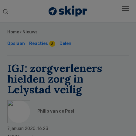
Search
this
Secondary
website
Sidebar
Home
›
Nieuws
Opslaan
Reacties
Delen
2
IGJ: zorgverleners
hielden zorg in
Lelystad veilig
Philip van de Poel
7 januari 2020
,
16:23