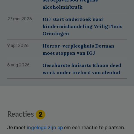
alcoholmisbruik
IGJ start onderzoek naar
27 mei 2026
kindermishandeling VeiligThuis
Groningen
Horror-verpleeghuis Derman
9 apr 2026
moet stoppen van IGJ
Geschorste huisarts Rhoon deed
6 aug 2026
werk onder invloed van alcohol
Reader
Reacties
2
Interactions
Je moet
ingelogd zijn op
om een reactie te plaatsen.