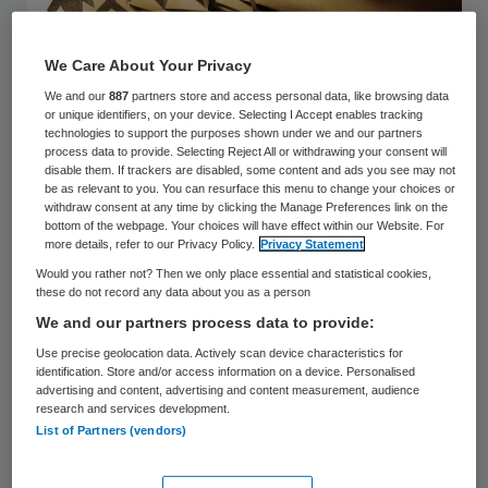
We Care About Your Privacy
We and our
887
partners store and access personal data, like browsing data
or unique identifiers, on your device. Selecting I Accept enables tracking
technologies to support the purposes shown under we and our partners
process data to provide. Selecting Reject All or withdrawing your consent will
disable them. If trackers are disabled, some content and ads you see may not
be as relevant to you. You can resurface this menu to change your choices or
Ondanks het uitblijven van grote problemen
withdraw consent at any time by clicking the Manage Preferences link on the
bottom of the webpage. Your choices will have effect within our Website. For
merkt de IGJ op dat het faillissement tot
more details, refer to our Privacy Policy.
Privacy Statement
onrust en ingrijpende wijzigingen in het
Would you rather not? Then we only place essential and statistical cookies,
these do not record any data about you as a person
zorgaanbod
leidde, zoals het verdwijnen
We and our partners process data to provide:
van de afdeling klinische verloskunde in
Use precise geolocation data. Actively scan device characteristics for
Lelystad. “Dat bracht risico’s met zich mee”,
identification. Store and/or access information on a device. Personalised
advertising and content, advertising and content measurement, audience
aldus de IGJ.
research and services development.
List of Partners (vendors)
Niettemin bleven de voorwaarden voor