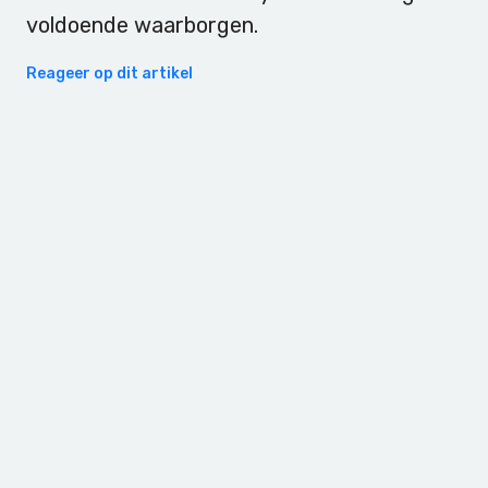
voldoende waarborgen.
Reageer op dit artikel
Primary
Sidebar