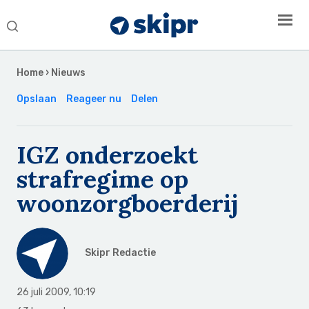
Search
this
Secondary
website
Sidebar
Home
›
Nieuws
Opslaan
Reageer nu
Delen
IGZ onderzoekt
strafregime op
woonzorgboerderij
Skipr Redactie
26 juli 2009
,
10:19