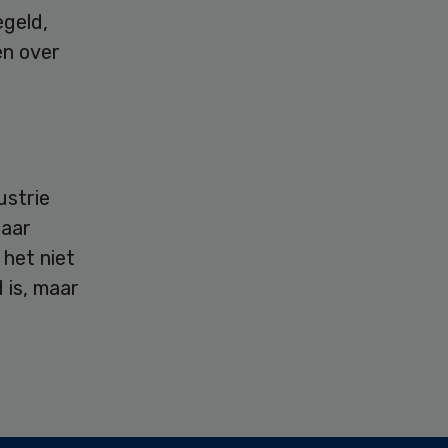
egeld,
en over
ustrie
baar
 het niet
 is, maar