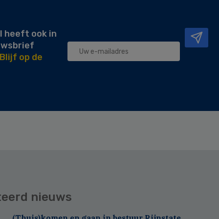
l heeft ook in
uwsbrief
Blijf op de
teerd nieuws
(Thuis)komen en gaan in bestuur Rijnstate