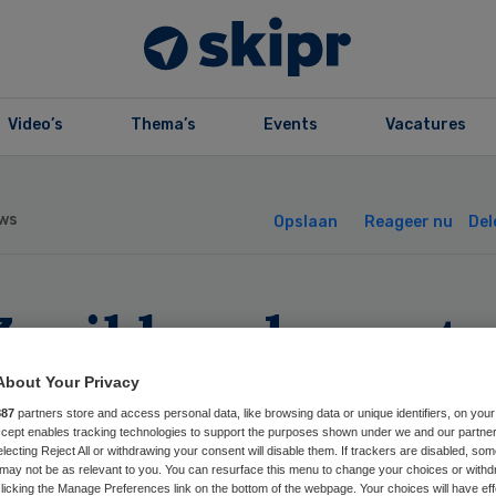
Video’s
Thema’s
Events
Vacatures
ws
Opslaan
Reageer nu
Del
Z wil banden art
 farmaceuten
About Your Privacy
887
partners store and access personal data, like browsing data or unique identifiers, on your
enbaar
Accept enables tracking technologies to support the purposes shown under we and our partne
electing Reject All or withdrawing your consent will disable them. If trackers are disabled, so
may not be as relevant to you. You can resurface this menu to change your choices or withd
licking the Manage Preferences link on the bottom of the webpage. Your choices will have eff