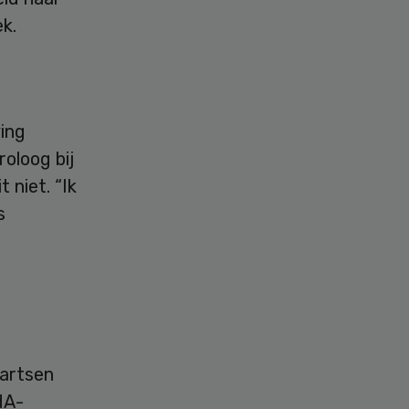
k.
ing
oloog bij
niet. “Ik
s
 artsen
dA-