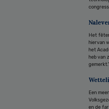
congresse
Naleve
Het fêter
hiervan w
het Acad
heb van z
gemerkt.
Wetteli
Een meer
Volksgez
en de far