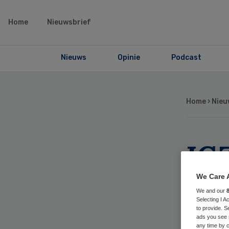
Home
Nieuwsbrief
Nieuws
Opinie
Podcast
Home
›
Nieu
IG
en
We Care 
We and our
op
Selecting I 
to provide. S
ads you see 
any time by c