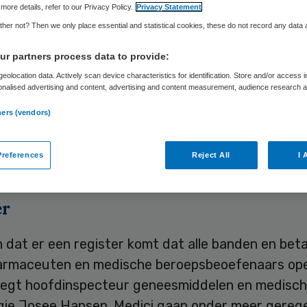
more details, refer to our Privacy Policy.
Privacy Statement
her not? Then we only place essential and statistical cookies, these do not record any data
Skipr Redactie
15 november 2010
,
15:10
37 keer gelezen
r partners process data to provide:
eolocation data. Actively scan device characteristics for identification. Store and/or access 
onalised advertising and content, advertising and content measurement, audience research 
.
an Inspectie voor de Gezondheidszorg (IGZ) ligt,
ners (vendors)
epreisjes, cadeaus en betalingen van farmaceuten
penbaar worden gemaakt. Dat heeft RTL Nieuws
references
Reject All
I 
avond gemeld.
er
en dat er een register komt dat alle banden en bet
armaceuten en medische beroepsbeoefenaars op
zegt hoofdinspecteur geneesmiddelen en medisc
gie Josee Hansen. Medici gaan onder meer gerege