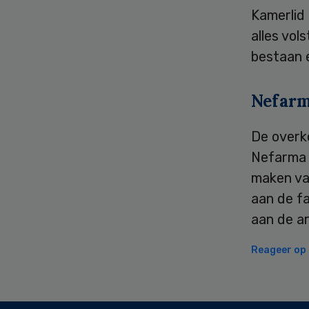
Kamerlid
alles vol
bestaan e
Nefar
De overk
Nefarma 
maken van
aan de fa
aan de ar
Reageer op d
Secondary