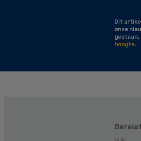
Sidebar
Dit artike
onze nie
gestaan.
hoogte.
Gerela
16:34