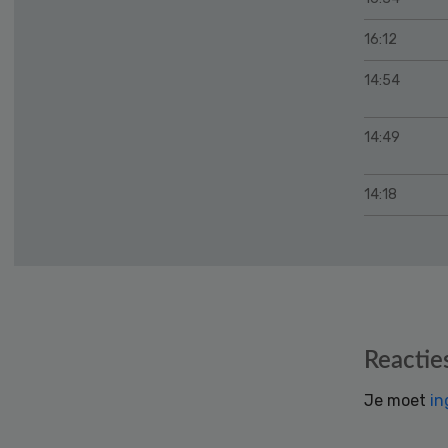
16:12
14:54
14:49
14:18
Reader
Reactie
Interactions
Je moet
in