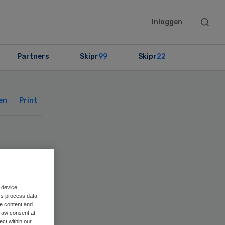
Searc
Inloggen
this
websit
Partners
Skipr
99
Skipr
22
Primary
Sidebar
en
Print
sen
 device.
rs process data
me content and
raw consent at
ect within our