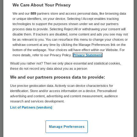
We Care About Your Privacy
Het IJsselland Ziekenhuis in Capelle aan den
We and our
889
partners store and access personal data, like browsing data
IJssel heeft op de afdeling cardiologie
or unique identifiers, on your device. Selecting I Accept enables tracking
technologies to support the purposes shown under we and our partners
ingrijpende maatregelen genomen na de
process data to provide. Selecting Reject All or withdrawing your consent will
dood van twee tieners. Dat heeft de raad
disable them. If trackers are disabled, some content and ads you see may not
be as relevant to you. You can resurface this menu to change your choices or
van bestuur op de website laten weten.
withdraw consent at any time by clicking the Manage Preferences link on the
bottom of the webpage. Your choices will have effect within our Website. For
more details, refer to our Privacy Policy.
Privacy Statement
In mei dit jaar overleed volgens De
Would you rather not? Then we only place essential and statistical cookies,
Telegraaf en het AD een 19-jarige jongen
these do not record any data about you as a person
We and our partners process data to provide:
nadat hij tot tweemaal toe was onderzocht
Use precise geolocation data. Actively scan device characteristics for
door de afdeling cardiologie van het
identification. Store and/or access information on a device. Personalised
ziekenhuis. In 2013 was er al een sterfgeval
advertising and content, advertising and content measurement, audience
research and services development.
van een 16-jarige meisje. Na het overlijden
List of Partners (vendors)
van de jongen heeft het bestuur in mei aan
het Erasmus MC gevraagd om de
Manage Preferences
verantwoordelijkheid van de afdeling op