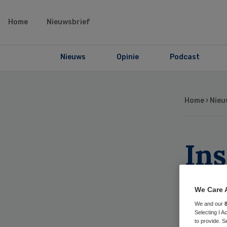
Home
Nieuwsbrief
Nieuws
Opinie
Podcast
Home
›
Nieu
Ins
ge
We Care 
hee
We and our
Selecting I 
to provide. S