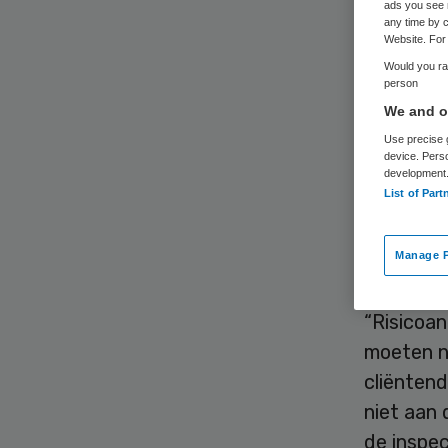
or
ads you see 
any time by c
Website. For 
Would you rat
person
We and ou
Use precise g
device. Pers
development
Organisa
List of Part
niet geno
bieden, z
Manage P
“Risicoan
moeten no
cliënten
niet aan 
de inspec