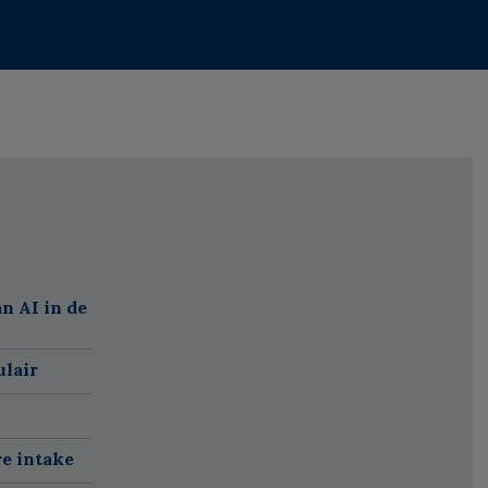
n AI in de
ulair
re intake