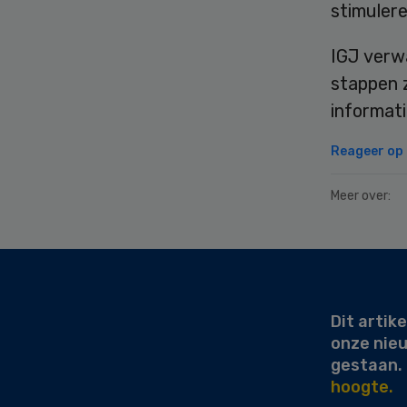
stimulere
IGJ verw
stappen 
informati
Reageer op d
Meer over:
Secondary
Sidebar
Dit artike
onze nie
gestaan.
hoogte.