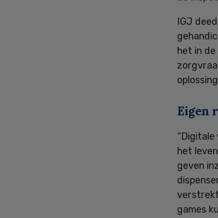
IGJ deed 
gehandic
het in d
zorgvraa
oplossing
Eigen r
“Digitale
het leven
geven inz
dispenser
verstrekt
games ku