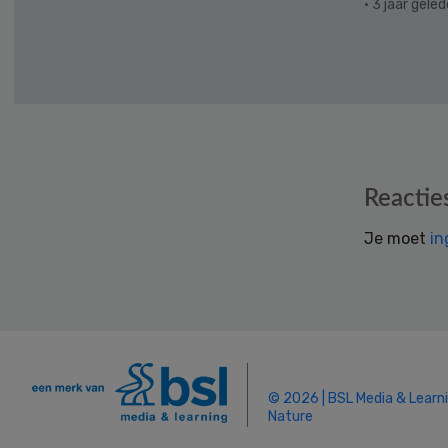
· 3 jaar gele
Reader
Reactie
Interactions
Je moet
in
© 2026 | BSL Media & Learn
Nature