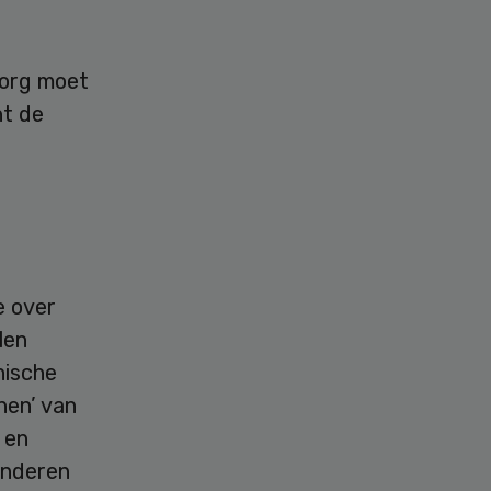
zorg moet
nt de
e over
len
nische
nen’ van
 en
anderen