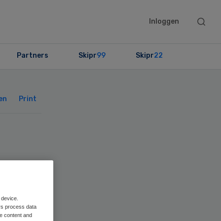
Searc
Inloggen
this
websit
Partners
Skipr
99
Skipr
22
Primary
Sidebar
en
Print
op
 device.
rs process data
me content and