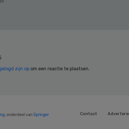
den
s
gelogd zijn op
om een reactie te plaatsen.
Contact
Advertere
ing
, onderdeel van
Springer