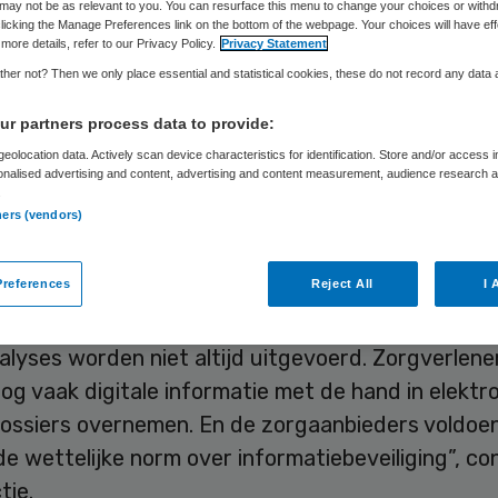
de
may not be as relevant to you. You can resurface this menu to change your choices or withd
licking the Manage Preferences link on the bottom of the webpage. Your choices will have eff
more details, refer to our Privacy Policy.
Privacy Statement
her not? Then we only place essential and statistical cookies, these do not record any data
r partners process data to provide:
Frits Baltesen
16 juni 2023
,
12:07
889 keer gelezen
eolocation data. Actively scan device characteristics for identification. Store and/or access 
onalised advertising and content, advertising and content measurement, audience research 
.
ties in de gehandicaptenzorg hebben hun ict-zak
ners (vendors)
eg op orde om goed en veilig digitale vormen van 
egt de IGJ.
references
Reject All
I 
alyses worden niet altijd uitgevoerd. Zorgverlene
g vaak digitale informatie met de hand in elektr
dossiers overnemen. En de zorgaanbieders voldoe
de wettelijke norm over informatiebeveiliging”, c
tie.