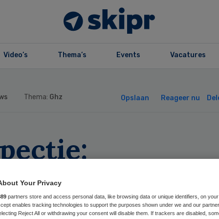
Video’s
Thema’s
Events
Vacatures
ws
Thema:
Ghz
Opslaan
Reageer nu
Del
pectie:
handicaptenzorg
About Your Privacy
ft ict vaak niet 
889
partners store and access personal data, like browsing data or unique identifiers, on your
Accept enables tracking technologies to support the purposes shown under we and our partne
electing Reject All or withdrawing your consent will disable them. If trackers are disabled, so