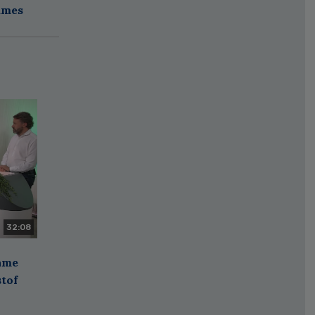
ames
32:08
zame
stof