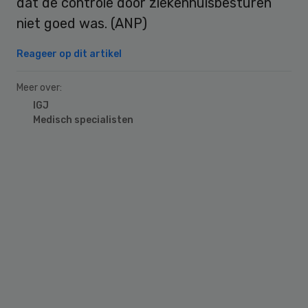
dat de controle door ziekenhuisbesturen
niet goed was. (ANP)
Reageer op dit artikel
Meer over:
IGJ
Medisch specialisten
Primary
Sidebar