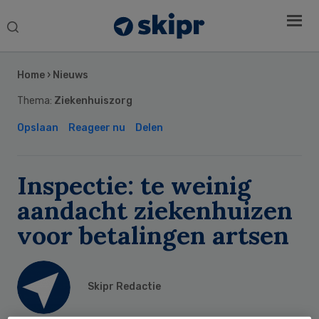
Search
this
Secondary
website
Sidebar
Home
›
Nieuws
Thema:
Ziekenhuiszorg
Opslaan
Reageer nu
Delen
Inspectie: te weinig
aandacht ziekenhuizen
voor betalingen artsen
Skipr Redactie