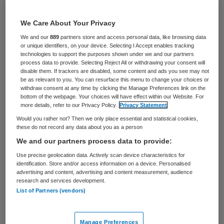
11 april 2023
,
21:14
2092 keer gelezen
We Care About Your Privacy
We and our
889
partners store and access personal data, like browsing data
Ziekenhuizen hadden weinig of zelfs
or unique identifiers, on your device. Selecting I Accept enables tracking
helemaal geen zicht op bijverdiensten van
technologies to support the purposes shown under we and our partners
process data to provide. Selecting Reject All or withdrawing your consent will
artsen in de medische industrie. Volgens de
disable them. If trackers are disabled, some content and ads you see may not
be as relevant to you. You can resurface this menu to change your choices or
NOS is dat de voorlopige conclusie van de
withdraw consent at any time by clicking the Manage Preferences link on the
bottom of the webpage. Your choices will have effect within our Website. For
Inspectie Gezondheidszorg en Jeugd (IGJ)
more details, refer to our Privacy Policy.
Privacy Statement
na onderzoek bij verschillende ziekenhuizen,
Would you rather not? Then we only place essential and statistical cookies,
these do not record any data about you as a person
uitgevoerd naar aanleiding van publicaties
We and our partners process data to provide:
van de onderzoeksredactie van de NOS en
Use precise geolocation data. Actively scan device characteristics for
Nieuwsuur.
identification. Store and/or access information on a device. Personalised
advertising and content, advertising and content measurement, audience
research and services development.
List of Partners (vendors)
Daaruit bleek dat tientallen cardiologen
buiten het zicht van hun ziekenhuis
Manage Preferences