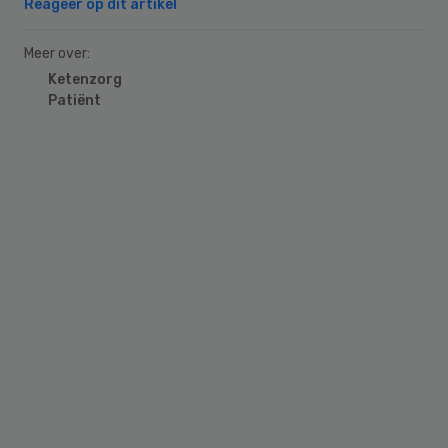
Reageer op dit artikel
Meer over:
Ketenzorg
Patiënt
Primary
Sidebar