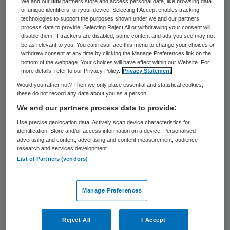
We and our
889
partners store and access personal data, like browsing data
aanbod is echter nog beperkt, zo stelt
or unique identifiers, on your device. Selecting I Accept enables tracking
onderzoeksinstituut NIVEL vast. De
technologies to support the purposes shown under we and our partners
process data to provide. Selecting Reject All or withdrawing your consent will
integrale zorgprogramma’s zijn vooral
disable them. If trackers are disabled, some content and ads you see may not
be as relevant to you. You can resurface this menu to change your choices or
gericht op mensen met een combinatie van
withdraw consent at any time by clicking the Manage Preferences link on the
bottom of the webpage. Your choices will have effect within our Website. For
twee specifieke ziekten, of integreren de
more details, refer to our Privacy Policy.
Privacy Statement
zorg vanuit verschillende disciplines maar in
Would you rather not? Then we only place essential and statistical cookies,
these do not record any data about you as a person
beperkte mate, aldus NIVEL.
We and our partners process data to provide:
Het aantal mensen met meerdere
Use precise geolocation data. Actively scan device characteristics for
identification. Store and/or access information on a device. Personalised
chronische ziekten neemt in alle Europese
advertising and content, advertising and content measurement, audience
research and services development.
landen toe, constateert het NIVEL. Naar
List of Partners (vendors)
schatting hebben 50 miljoen mensen
multimorbiditeit. Zij hebben vaak zorg nodig
Manage Preferences
van verschillende zorgverleners.
Reject All
I Accept
Volgens het NIVEL wordt de zorg op dit