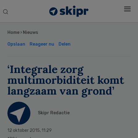
Search
this
Secondary
website
Sidebar
Home
›
Nieuws
Opslaan
Reageer nu
Delen
‘Integrale zorg
multimorbiditeit komt
langzaam van grond’
Skipr Redactie
12 oktober 2015
,
11:29