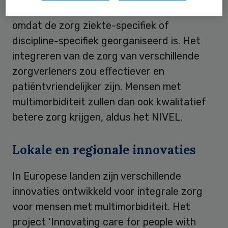
moment te gefragmenteerd aangeboden,
omdat de zorg ziekte-specifiek of
discipline-specifiek georganiseerd is. Het
integreren van de zorg van verschillende
zorgverleners zou effectiever en
patiëntvriendelijker zijn. Mensen met
multimorbiditeit zullen dan ook kwalitatief
betere zorg krijgen, aldus het NIVEL.
Lokale en regionale innovaties
In Europese landen zijn verschillende
innovaties ontwikkeld voor integrale zorg
voor mensen met multimorbiditeit. Het
project ‘Innovating care for people with