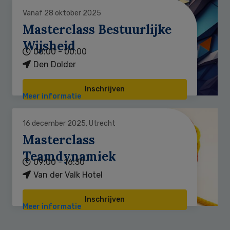
Vanaf 28 oktober 2025
Masterclass Bestuurlijke
Wijsheid
00:00 - 00:00
Den Dolder
Inschrijven
Meer informatie
16 december 2025, Utrecht
Masterclass
Teamdynamiek
09:00 - 16:30
Van der Valk Hotel
Inschrijven
Meer informatie