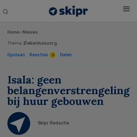
Search
this
Secondary
website
Sidebar
Home
›
Nieuws
Thema:
Ziekenhuiszorg
Opslaan
Reacties
Delen
1
Isala: geen
belangenverstrengeling
bij huur gebouwen
Skipr Redactie