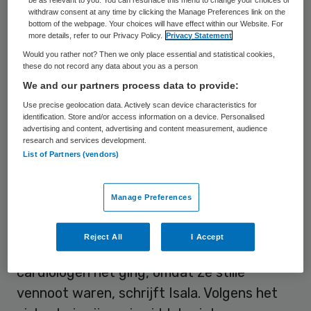
vermelden dat de procedure om destijds
withdraw consent at any time by clicking the Manage Preferences link on the
tot een huurovereenkomst te komen,
bottom of the webpage. Your choices will have effect within our Website. For
more details, refer to our Privacy Policy.
Privacy Statement
onafhankelijk en conform geldende
Would you rather not? Then we only place essential and statistical cookies,
richtlijnen doorlopen is.”
these do not record any data about you as a person
We and our partners process data to provide:
Use precise geolocation data. Actively scan device characteristics for
Beste optie
identification. Store and/or access information on a device. Personalised
advertising and content, advertising and content measurement, audience
research and services development.
Het ziekenhuis schrijft dat bekend was dat
List of Partners (vendors)
een aantal cardiologen verbonden was aan
Stichting Beheer TMO I C.V., maar deze
Manage Preferences
stichting was volgens de afdeling
Gebouwbeheer de beste optie met de beste
Reject All
I Accept
gebouwen. Het was niet bekend om welke
cardiologen het ging, omdat ze stille
vennoot waren, schrijft Isala. Volgens het