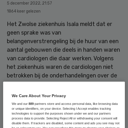
5 december 2022
,
21:57
1864 keer gelezen
Het Zwolse ziekenhuis Isala meldt dat er
geen sprake was van
belangenverstrengeling bij de huur van een
aantal gebouwen die deels in handen waren
van cardiologen die daar werken. Volgens
het ziekenhuis waren de cardiologen niet
betrokken bij de onderhandelingen over de
huur van de gebouwen.
We Care About Your Privacy
NRC
schreef zondag
over de mogelijke
We and our
889
partners store and access personal data, like browsing data
or unique identifiers, on your device. Selecting I Accept enables tracking
belangenverstrengeling. “In reactie op deze
technologies to support the purposes shown under we and our partners
process data to provide. Selecting Reject All or withdrawing your consent will
berichtgeving vindt Isala het belangrijk te
disable them. If trackers are disabled, some content and ads you see may not
be as relevant to you. You can resurface this menu to change your choices or