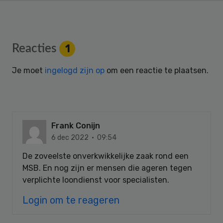
Reader
Reacties
1
Interactions
Je moet
ingelogd zijn op
om een reactie te plaatsen.
Frank Conijn
6 dec 2022 · 09:54
De zoveelste onverkwikkelijke zaak rond een
MSB. En nog zijn er mensen die ageren tegen
verplichte loondienst voor specialisten.
Login om te reageren