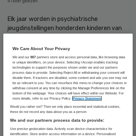
41 keer gelezen
Elk jaar worden in psychiatrische
jeugdinstellingen honderden kinderen van
twaalf jaar en ouder opgesloten in een
separeercel. Een van de redenen is
We Care About Your Privacy
personeelsgebrek. Dit blijkt uit onderzoek
We and our
887
partners store and access personal data, like browsing data
or unique identifiers, on your device. Selecting I Accept enables tracking
van NRC Handelsblad. Volgens de Inspectie
technologies to support the purposes shown under we and our partners
voor de Gezondheidszorg (IGZ) ging het in
process data to provide. Selecting Reject All or withdrawing your consent will
disable them. If trackers are disabled, some content and ads you see may not
2007 om ten minste 522 onvrijwillige
be as relevant to you. You can resurface this menu to change your choices or
withdraw consent at any time by clicking the Manage Preferences link on the
separaties van minderjarigen en vorig jaar
bottom of the webpage. Your choices will have effect within our Website. For
more details, refer to our Privacy Policy.
Privacy Statement
om 346. Het werkelijke aantal ligt nog
Would you rather not? Then we only place essential and statistical cookies,
hoger. Ook jeugdzorginstellingen mogen
these do not record any data about you as a person
separeren maar zij hoeven dit in
We and our partners process data to provide:
tegenstelling tot ggz-instellingen niet te
Use precise geolocation data. Actively scan device characteristics for
identification. Store and/or access information on a device. Personalised