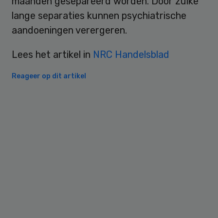
maanden gesepareerd worden. Door zulke
lange separaties kunnen psychiatrische
aandoeningen verergeren.
Lees het artikel in
NRC Handelsblad
Reageer op dit artikel
Primary
Sidebar