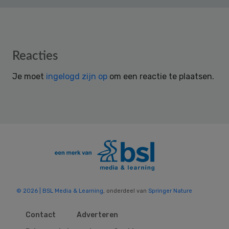
Reader
Reacties
Interactions
Je moet
ingelogd zijn op
om een reactie te plaatsen.
© 2026 | BSL Media & Learning
, onderdeel van
Springer Nature
Contact
Adverteren