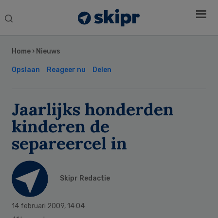
Search
this
Secondary
website
Sidebar
Home
›
Nieuws
Opslaan
Reageer nu
Delen
Jaarlijks honderden
kinderen de
separeercel in
Skipr Redactie
14 februari 2009
,
14:04