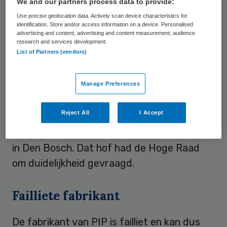
Schadeclaim
We and our partners process data to provide:
Use precise geolocation data. Actively scan device characteristics for
Een van de slachtoffers was naar de
identification. Store and/or access information on a device. Personalised
advertising and content, advertising and content measurement, audience
rechter gestapt. Zij had in 2000 PIP-
research and services development.
List of Partners (vendors)
implantaten gekregen. In 2012 bleek het
implantaat in haar linkerborst te zijn
Manage Preferences
gescheurd. Ze wil het Jeroen Bosch
Ziekenhuis daarvoor aansprakelijk stellen.
Reject All
I Accept
De rechtbank wees haar claim af, waarna
de vrouw in beroep ging bij het gerechtshof
in Den Bosch. Dat hof had de Hoge Raad
om duidelijkheid gevraagd.
Failliete fabrikant
De fabrikant van PIP is failliet en kan dus