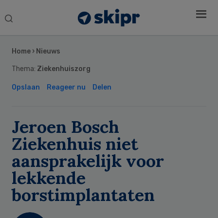
Search
this
Secondary
website
Sidebar
Home
›
Nieuws
Thema:
Ziekenhuiszorg
Opslaan
Reageer nu
Delen
Jeroen Bosch
Ziekenhuis niet
aansprakelijk voor
lekkende
borstimplantaten