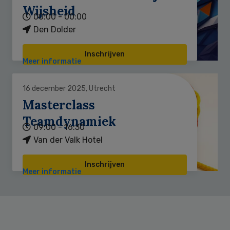
Wijsheid
00:00 - 00:00
Den Dolder
Inschrijven
Meer informatie
16 december 2025, Utrecht
Masterclass
Teamdynamiek
09:00 - 16:30
Van der Valk Hotel
Inschrijven
Meer informatie