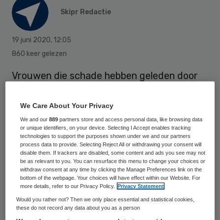
Skipr Redactie
19 juni 2020
,
12:05
860 keer gelezen
Vrouwen die schade hebben geleden door
PIP-borstimplantaten, kunnen artsen en
ziekenhuizen daarvoor niet aansprakelijk
We Care About Your Privacy
stellen. De Franse fabrikant, die inmiddels
We and our
889
partners store and access personal data, like browsing data
or unique identifiers, on your device. Selecting I Accept enables tracking
failliet is, heeft jarenlang gesjoemeld met
technologies to support the purposes shown under we and our partners
process data to provide. Selecting Reject All or withdrawing your consent will
de siliconen. Dat valt de ziekenhuizen en de
disable them. If trackers are disabled, some content and ads you see may not
artsen niet te verwijten, zegt de Hoge
be as relevant to you. You can resurface this menu to change your choices or
withdraw consent at any time by clicking the Manage Preferences link on the
Raad.
bottom of the webpage. Your choices will have effect within our Website. For
more details, refer to our Privacy Policy.
Privacy Statement
Would you rather not? Then we only place essential and statistical cookies,
these do not record any data about you as a person