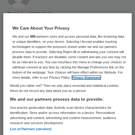
18 oktober 2022
,
14:51
1619 keer gelezen
We Care About Your Privacy
De afgelopen vijf jaar is het aantal
We and our
889
partners store and access personal data, like browsing data
or unique identifiers, on your device. Selecting I Accept enables tracking
ondernemers in de ggz fors toegenomen. In
technologies to support the purposes shown under we and our partners
process data to provide. Selecting Reject All or withdrawing your consent will
2017 waren dat bijna dertienduizend, in
disable them. If trackers are disabled, some content and ads you see may not
2022 zijn het 17.400, een toename van 35
be as relevant to you. You can resurface this menu to change your choices or
withdraw consent at any time by clicking the Manage Preferences link on the
procent. Het zijn vooral zzp’ers. De inhuur
bottom of the webpage. Your choices will have effect within our Website. For
more details, refer to our Privacy Policy.
Privacy Statement
van flexkrachten kostte de sector vorig
Would you rather not? Then we only place essential and statistical cookies,
jaar 603 miljoen euro.
these do not record any data about you as a person
We and our partners process data to provide:
Use precise geolocation data. Actively scan device characteristics for
Dat blijkt uit data van de Kamer van
identification. Store and/or access information on a device. Personalised
advertising and content, advertising and content measurement, audience
Koophandel (KvK)
. Volgens
research and services development.
brancheverenging de Nederlandse ggz zijn
List of Partners (vendors)