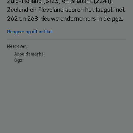
Zuid-Holland (3123) en Brabant (2241).
Zeeland en Flevoland scoren het laagst met
262 en 268 nieuwe ondernemers in de ggz.
Reageer op dit artikel
Meer over:
Arbeidsmarkt
Ggz
Primary
Sidebar