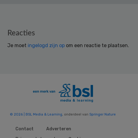
Reader
Reacties
Interactions
Je moet
ingelogd zijn op
om een reactie te plaatsen.
© 2026 | BSL Media & Learning
, onderdeel van
Springer Nature
Contact
Adverteren