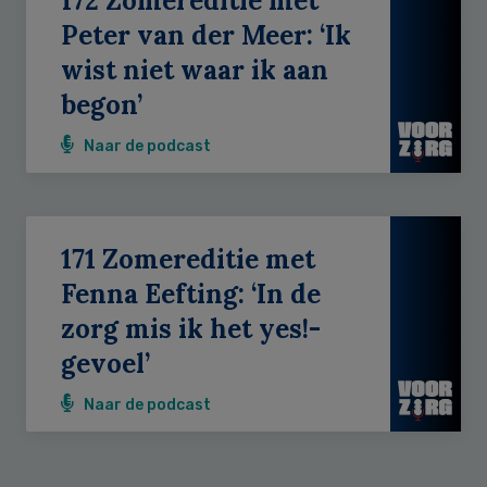
172 Zomereditie met
Peter van der Meer: ‘Ik
wist niet waar ik aan
begon’
Naar de podcast
171 Zomereditie met
Fenna Eefting: ‘In de
zorg mis ik het yes!-
gevoel’
Naar de podcast