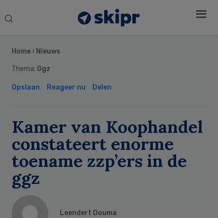
Search
this
Secondary
website
Sidebar
Home
›
Nieuws
Thema:
Ggz
Opslaan
Reageer nu
Delen
Kamer van Koophandel
constateert enorme
toename zzp’ers in de
ggz
Leendert Douma