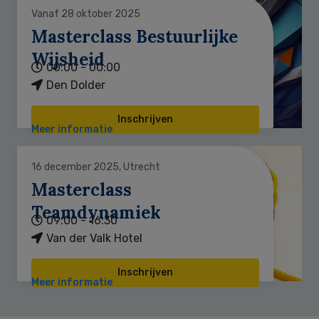
Vanaf 28 oktober 2025
Masterclass Bestuurlijke
Wijsheid
00:00 - 00:00
Den Dolder
Inschrijven
Meer informatie
16 december 2025, Utrecht
Masterclass
Teamdynamiek
09:00 - 16:30
Van der Valk Hotel
Inschrijven
Meer informatie