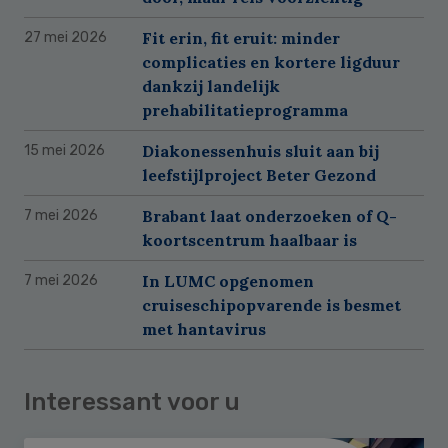
Fit erin, fit eruit: minder
27 mei 2026
complicaties en kortere ligduur
dankzij landelijk
prehabilitatieprogramma
Diakonessenhuis sluit aan bij
15 mei 2026
leefstijlproject Beter Gezond
Brabant laat onderzoeken of Q-
7 mei 2026
koortscentrum haalbaar is
In LUMC opgenomen
7 mei 2026
cruiseschipopvarende is besmet
met hantavirus
Interessant voor u