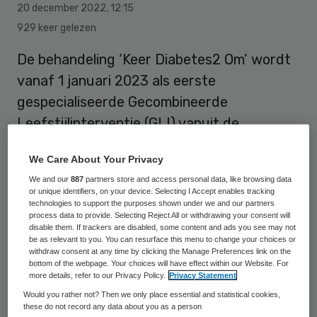
20 december 2022
,
12:15
929 keer gelezen
De behandeling ‘Keer Diabetes2 Om’ wordt
vanaf 1 januari 2023 als eerste
gespecialiseerde Gecombineerde
Leefstijlinterventie (GLI) vanuit de
basisverzekering vergoed. Dat meldt het
We Care About Your Privacy
Diabetesfonds.
We and our
887
partners store and access personal data, like browsing data
or unique identifiers, on your device. Selecting I Accept enables tracking
technologies to support the purposes shown under we and our partners
Deze gespecialiseerde GLI is ontwikkeld
process data to provide. Selecting Reject All or withdrawing your consent will
disable them. If trackers are disabled, some content and ads you see may not
voor mensen met diabetes type 2 of een
be as relevant to you. You can resurface this menu to change your choices or
withdraw consent at any time by clicking the Manage Preferences link on the
hoog risico hierop. Een voorwaarde is wel
bottom of the webpage. Your choices will have effect within our Website. For
dat mensen een ‘lage complexiteit’ hebben,
more details, refer to our Privacy Policy.
Privacy Statement
Would you rather not? Then we only place essential and statistical cookies,
ze gebruiken geen diabetesmedicatie of
these do not record any data about you as a person