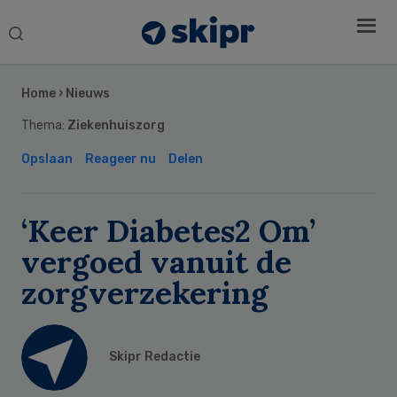
Search
this
Secondary
website
Sidebar
Home
›
Nieuws
Thema:
Ziekenhuiszorg
Opslaan
Reageer nu
Delen
‘Keer Diabetes2 Om’
vergoed vanuit de
zorgverzekering
Skipr Redactie