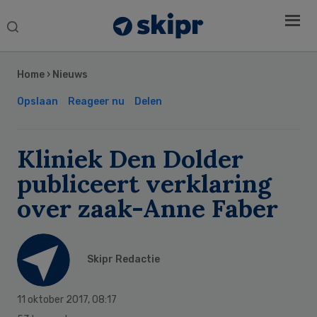
Search
this
Secondary
website
Sidebar
Home
›
Nieuws
Opslaan
Reageer nu
Delen
Kliniek Den Dolder
publiceert verklaring
over zaak-Anne Faber
Skipr Redactie
11 oktober 2017
,
08:17