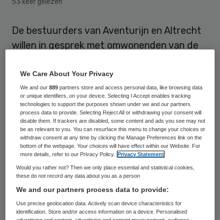
53 keer gelezen
De bestuurders van Aventurijn en Altrecht
willen in gesprek met omwonenden van de
forensisch psychiatrische kliniek in Den
Dolder, waar de verdachte rond de
We Care About Your Privacy
vermissing van een Utrechtse vrouw
We and our
889
partners store and access personal data, like browsing data
or unique identifiers, on your device. Selecting I Accept enables tracking
verblijft. In een verklaring schrijven Floor
technologies to support the purposes shown under we and our partners
process data to provide. Selecting Reject All or withdrawing your consent will
van Dijk, psychiater en bestuurder
disable them. If trackers are disabled, some content and ads you see may not
be as relevant to you. You can resurface this menu to change your choices or
Aventurijn, en Roxanne Vernimmen,
withdraw consent at any time by clicking the Manage Preferences link on the
psychiater en bestuurder Altrecht, intens
bottom of the webpage. Your choices will have effect within our Website. For
more details, refer to our Privacy Policy.
Privacy Statement
mee te leven “met iedereen die van Anne
Would you rather not? Then we only place essential and statistical cookies,
Faber houdt”.
these do not record any data about you as a person
We and our partners process data to provide:
De 25-jarige Anne Faber is vermist sinds
Use precise geolocation data. Actively scan device characteristics for
identification. Store and/or access information on a device. Personalised
een fietstocht op 29 september. Ondanks
advertising and content, advertising and content measurement, audience